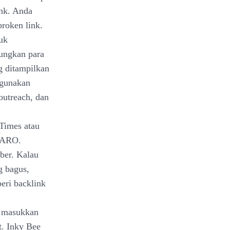
ink. Anda
broken link.
tuk
ngkan para
g ditampilkan
igunakan
outreach, dan
Times atau
 HARO.
ber. Kalau
g bagus,
ri backlink
 masukkan
t. Inky Bee