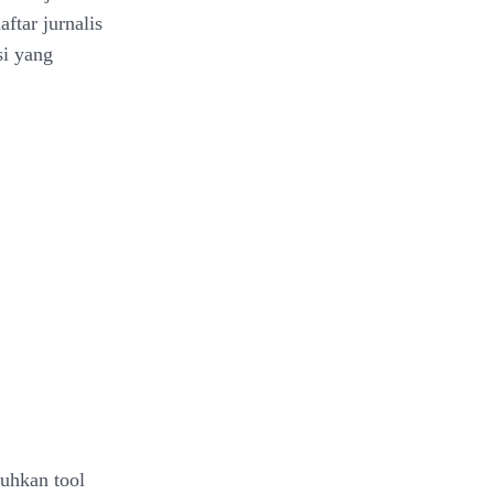
ftar jurnalis
si yang
tuhkan tool