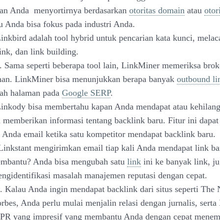
n Anda menyortirnya berdasarkan
otoritas domain
atau
otor
u Anda bisa fokus pada industri Anda.
Linkbird adalah tool hybrid untuk pencarian kata kunci, melac
ink, dan link building.
. Sama seperti beberapa tool lain, LinkMiner memeriksa brok
man. LinkMiner bisa menunjukkan berapa banyak
outbound li
uah halaman pada
Google SERP
.
Linkody bisa membertahu kapan Anda mendapat atau kehilang
 memberikan informasi tentang backlink baru. Fitur ini dapat
Anda email ketika satu kompetitor mendapat backlink baru.
 Linkstant mengirimkan email tiap kali Anda mendapat link b
membantu? Anda bisa mengubah satu
link
ini ke banyak link, 
ngidentifikasi masalah manajemen reputasi dengan cepat.
. Kalau Anda ingin mendapat backlink dari situs seperti The
rbes, Anda perlu mulai menjalin relasi dengan jurnalis, sert
 PR yang impresif yang membantu Anda dengan cepat menemu