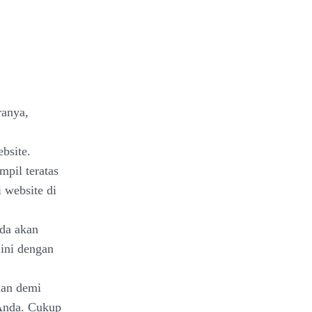
ranya,
bsite.
pil teratas
 website di
da akan
ini dengan
man demi
 Anda. Cukup