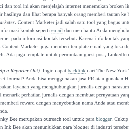
nci dan tool ini akan menjelajah internet menemukan broken l
ir hasilnya dan lihat berapa banyak orang memberi tautan ke 
arketer
. Content Marketer jadi salah satu tool yang bagus un
nformasi kontak seperti
email
dan membantu Anda menghubu
ernet pada informasi kontak tersebut. Karena info kontak yan
. Content Marketer juga memberi template email yang bisa d
ch. Ada juga template untuk permintaan guest post, LinkedIn 
p a Reporter Out)
. Ingin dapat
backlink
dari The New York 
reet Journal? Anda bisa menggunakan jasa PR atau gunakan
kan layanan yang menghubungkan jurnalis dengan narasum
l menarik perhatian jurnalis dengan membuat pernyataan yan
 memberi reward dengan menyebutkan nama Anda atau membe
nda.
 Inky Bee merupakan outreach tool untuk para
blogger
. Cukup
an Ink Bee akan menunjukkan para blogger di industri tersebu