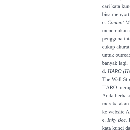
cari kata ku
bisa menyort
c.
Content M
menemukan i
pengguna int
cukup akurat
untuk outrea
banyak lagi.
d.
HARO (Hel
The Wall St
HARO merupa
Anda berhasi
mereka akan
ke website A
e.
Inky Bee
.
kata kunci d