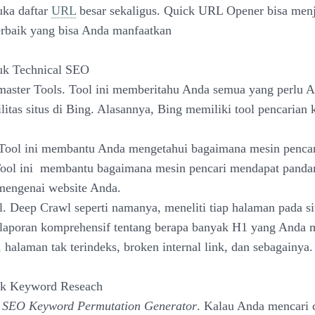
ka daftar
URL
besar sekaligus. Quick URL Opener bisa menja
erbaik yang bisa Anda manfaatkan
uk Technical SEO
aster Tools. Tool ini memberitahu Anda semua yang perlu A
ilitas situs di Bing. Alasannya, Bing memiliki tool pencarian 
Tool ini membantu Anda mengetahui bagaimana mesin pencar
Tool ini membantu bagaimana mesin pencari mendapat panda
mengenai website Anda.
. Deep Crawl seperti namanya, meneliti tiap halaman pada s
aporan komprehensif tentang berapa banyak H1 yang Anda m
 halaman tak terindeks, broken internal link, dan sebagainya.
tuk Keyword Reseach
SEO Keyword Permutation Generator
. Kalau Anda mencari 