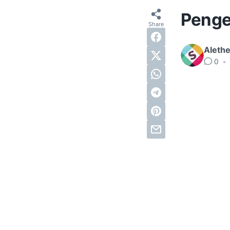
Penge
Alethe
0
•