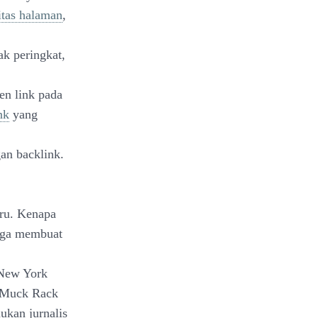
itas halaman
,
ak peringkat,
en link pada
nk
yang
an backlink.
aru. Kenapa
juga membuat
 New York
a Muck Rack
kan jurnalis