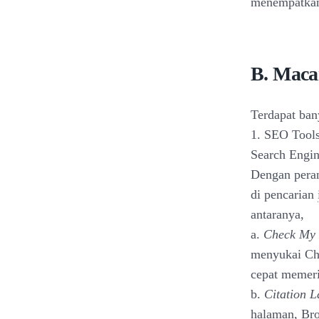
menempatkan 
B. Maca
Terdapat ban
1. SEO Tool
Search Engin
Dengan peran
di pencarian
antaranya,
a.
Check My 
menyukai Che
cepat memer
b.
Citation L
halaman, Bro