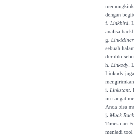
memungkinka
dengan begit
f.
Linkbird
. 
analisa backl
g.
LinkMiner
sebuah hala
dimiliki seb
h.
Linkody
. 
Linkody juga
mengirimkan 
i.
Linkstant
.
ini sangat 
Anda bisa me
j.
Muck Rack
Times dan Fo
menjadi tool