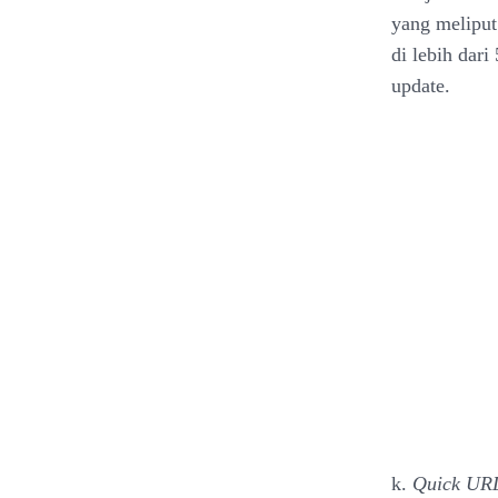
yang meliput 
di lebih dari
update.
k.
Quick UR