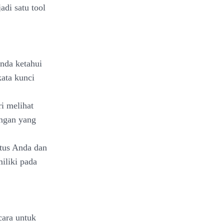
di satu tool
nda ketahui
kata kunci
i melihat
ngan yang
itus Anda dan
iliki pada
cara untuk