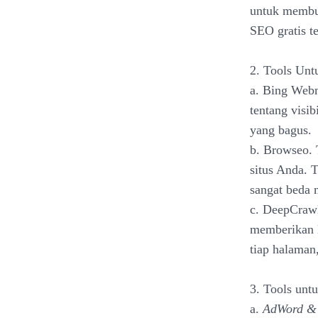
untuk membu
SEO gratis t
2. Tools Unt
a. Bing Webm
tentang visib
yang bagus.
b. Browseo. 
situs Anda. 
sangat beda 
c. DeepCrawl
memberikan l
tiap halaman,
3. Tools un
a.
AdWord & 