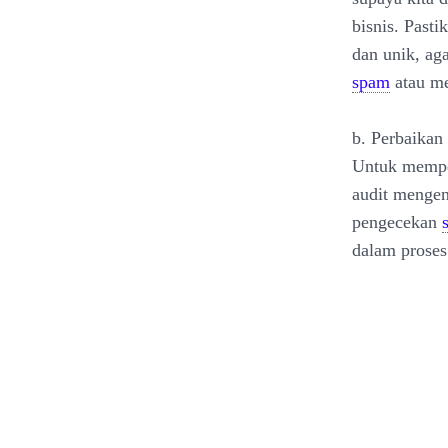
bisnis. Past
dan unik, ag
spam
atau me
b. Perbaikan
Untuk mempe
audit mengen
pengecekan
dalam proses