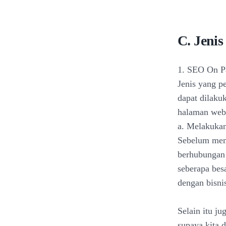
C. Jeni
1. SEO On P
Jenis yang p
dapat dilaku
halaman webs
a. Melakuka
Sebelum memb
berhubungan 
seberapa bes
dengan bisnis
Selain itu j
supaya kita 