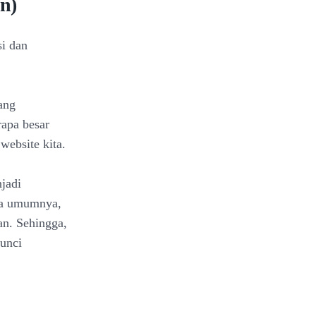
n)
si dan
ang
rapa besar
website kita.
jadi
ada umumnya,
an. Sehingga,
kunci