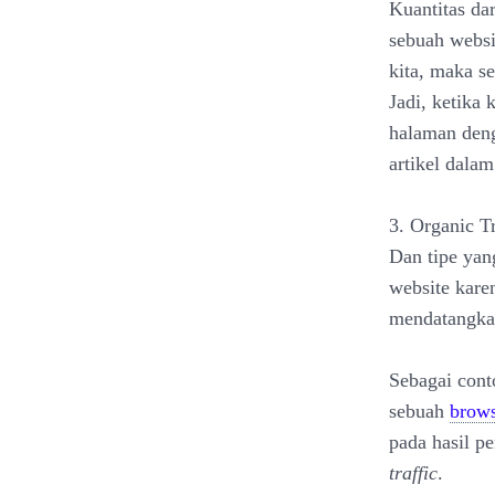
Kuantitas da
sebuah websi
kita, maka se
Jadi, ketika
halaman deng
artikel dal
3. Organic Tr
Dan tipe yang
website kare
mendatangkan
Sebagai cont
sebuah
brows
pada hasil p
traffic
.