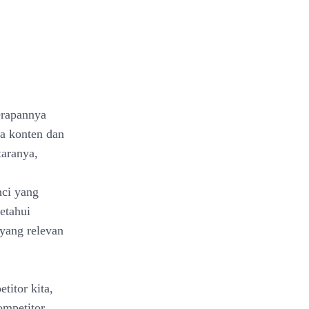
erapannya
a konten dan
taranya,
nci yang
etahui
 yang relevan
titor kita,
ompetitor