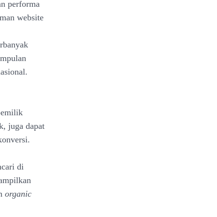
an performa
aman website
erbanyak
umpulan
asional.
pemilik
k, juga dapat
onversi.
cari di
tampilkan
ah
organic