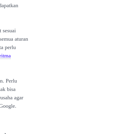
dapatkan
 sesuai
 semua aturan
ta perlu
ritma
. Perlu
ak bisa
rusaha agar
 Google.