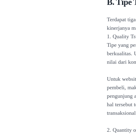
B. Tipe
Terdapat tig
kinerjanya m
1. Quality Tr
Tipe yang pe
berkualitas. 
nilai dari k
Untuk websit
pembeli, mak
pengunjung a
hal tersebut
transaksional
2. Quantity o