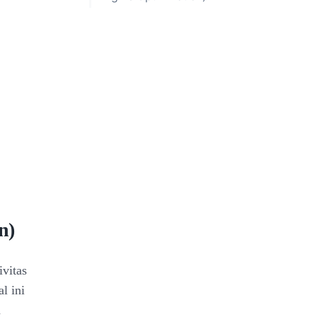
n)
ivitas
l ini
n