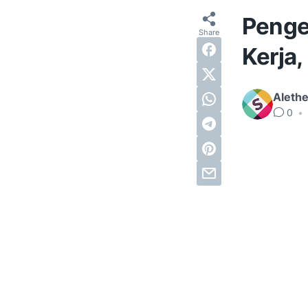
Penger
Kerja,
Alethe
0
•