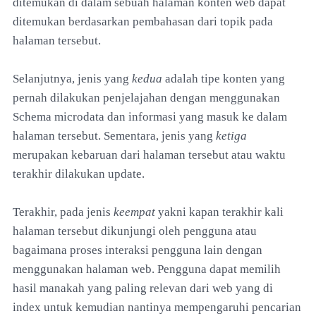
ditemukan di dalam sebuah halaman konten web dapat
ditemukan berdasarkan pembahasan dari topik pada
halaman tersebut.
Selanjutnya, jenis yang
kedua
adalah tipe konten yang
pernah dilakukan penjelajahan dengan menggunakan
Schema microdata dan informasi yang masuk ke dalam
halaman tersebut. Sementara, jenis yang
ketiga
merupakan kebaruan dari halaman tersebut atau waktu
terakhir dilakukan update.
Terakhir, pada jenis
keempat
yakni kapan terakhir kali
halaman tersebut dikunjungi oleh pengguna atau
bagaimana proses interaksi pengguna lain dengan
menggunakan halaman web. Pengguna dapat memilih
hasil manakah yang paling relevan dari web yang di
index untuk kemudian nantinya mempengaruhi pencarian