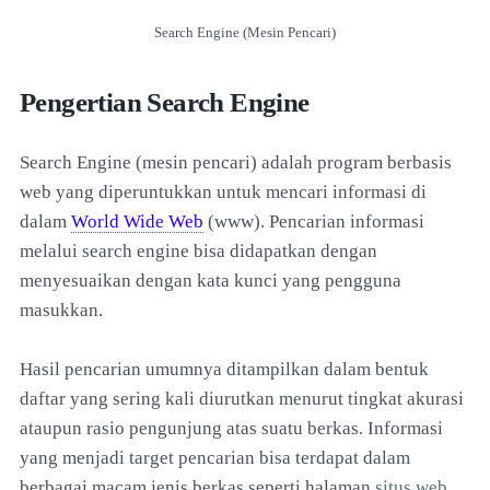
Search Engine (Mesin Pencari)
Pengertian Search Engine
Search Engine (mesin pencari) adalah program berbasis
web yang diperuntukkan untuk mencari informasi di
dalam
World Wide Web
(www). Pencarian informasi
melalui search engine bisa didapatkan dengan
menyesuaikan dengan kata kunci yang pengguna
masukkan.
Hasil pencarian umumnya ditampilkan dalam bentuk
daftar yang sering kali diurutkan menurut tingkat akurasi
ataupun rasio pengunjung atas suatu berkas. Informasi
yang menjadi target pencarian bisa terdapat dalam
berbagai macam jenis berkas seperti halaman
situs web
,