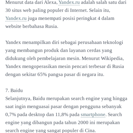
Menurut data dari Alexa,
Yandex.ru
adalah salah satu dari
30 situs web paling populer di Internet. Selain itu,
Yandex.ru
juga menempati posisi peringkat 4 dalam
website berbahasa Rusia.
Yandex menampilkan diri sebagai perusahaan teknologi
yang membangun produk dan layanan cerdas yang
didukung oleh pembelajaran mesin. Menurut Wikipedia,
Yandex mengoperasikan mesin pencari terbesar di Rusia
dengan sekitar 65% pangsa pasar di negara itu.
7. Baidu
Selanjutnya, Baidu merupakan search engine yang hingga
saat ingin menguasai pasar dengan pengguna sebanyak
0,7% pada desktop dan 11,8% pada
smartphone
. Search
engine yang dibangun pada tahun 2000 ini merupakan
search engine yang sangat populer di Cina.