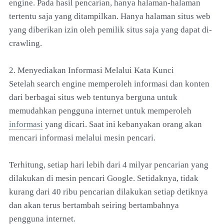
engine. Pada hasil pencarian, hanya halaman-halaman
tertentu saja yang ditampilkan. Hanya halaman situs web
yang diberikan izin oleh pemilik situs saja yang dapat di-
crawling.
2. Menyediakan Informasi Melalui Kata Kunci
Setelah search engine memperoleh informasi dan konten
dari berbagai situs web tentunya berguna untuk
memudahkan pengguna internet untuk memperoleh
informasi
yang dicari. Saat ini kebanyakan orang akan
mencari informasi melalui mesin pencari.
Terhitung, setiap hari lebih dari 4 milyar pencarian yang
dilakukan di mesin pencari Google. Setidaknya, tidak
kurang dari 40 ribu pencarian dilakukan setiap detiknya
dan akan terus bertambah seiring bertambahnya
pengguna internet.