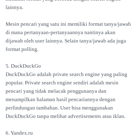
lainnya.
Mesin pencari yang satu ini memiliki format tanya/jawab
di mana pertanyaan-pertanyaannya nantinya akan
dijawab oleh user lainnya. Selain tanya/jawab ada juga
format polling.
5. DuckDuckGo
DuckDuckGo adalah private search engine yang paling
popular. Private search engine sendiri adalah mesin
pencari yang tidak melacak penggunanya dan
menampilkan halaman hasil pencariannya dengan
perlindungan tambahan. User bisa menggunakan
DuckDuckGo tanpa melihat advertisements atau iklan.
6. Yandex.ru