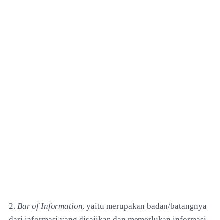
2.
Bar of Information
, yaitu merupakan badan/batangnya
dari informasi yang disajikan dan memerlukan informasi