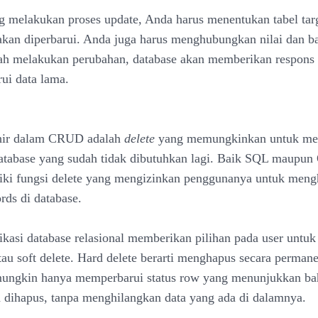
g melakukan proses update, Anda harus menentukan tabel tar
kan diperbarui. Anda juga harus menghubungkan nilai dan ba
elah melakukan perubahan, database akan memberikan respons
ui data lama.
khir dalam CRUD adalah
delete
yang memungkinkan untuk me
database yang sudah tidak dibutuhkan lagi. Baik SQL maupu
ki fungsi delete yang mengizinkan penggunanya untuk meng
ords di database.
ikasi database relasional memberikan pilihan pada user untu
atau soft delete. Hard delete berarti menghapus secara perman
 mungkin hanya memperbarui status row yang menunjukkan ba
ah dihapus, tanpa menghilangkan data yang ada di dalamnya.