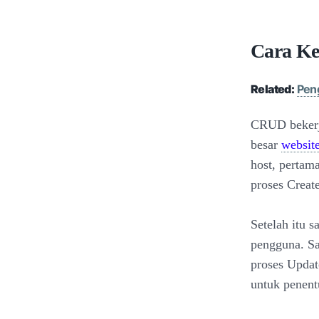
Cara K
Related:
Peng
CRUD bekerja
besar
websit
host, pertam
proses Creat
Setelah itu s
pengguna. S
proses Updat
untuk penent