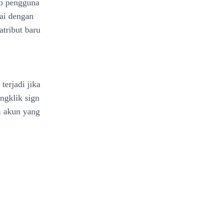
ap pengguna
ai dengan
tribut baru
terjadi jika
engklik sign
si akun yang