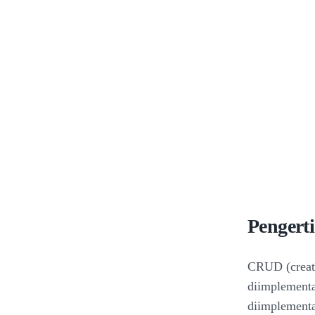
Penger
CRUD (create
diimplementa
diimplementa