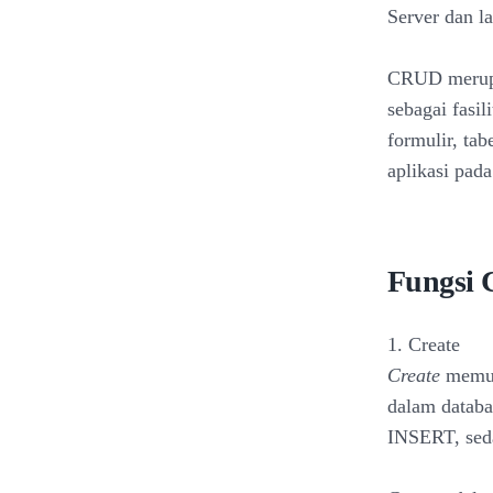
Server dan l
CRUD merupa
sebagai fasi
formulir, ta
aplikasi pad
Fungsi
1. Create
Create
memun
dalam databa
INSERT, sed