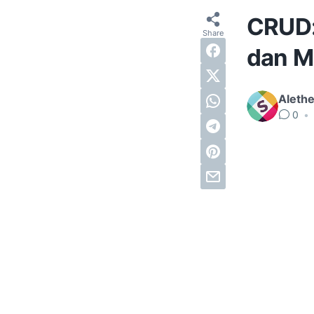
CRUD: 
dan M
Alethe
0
•