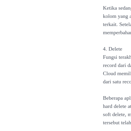
Ketika sedan
kolom yang a
terkait. Set
memperbahar
4. Delete
Fungsi tera
record dari 
Cloud memili
dari satu rec
Beberapa apl
hard delete 
soft delete,
tersebut tel