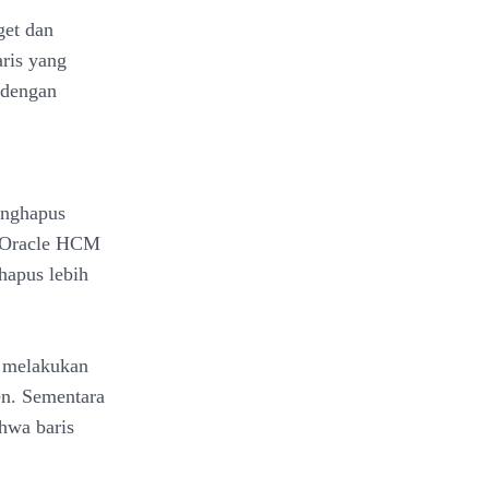
get dan
ris yang
 dengan
nghapus
n Oracle HCM
hapus lebih
k melakukan
en. Sementara
hwa baris