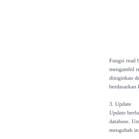
Fungsi read 
mengambil r
diinginkan 
berdasarkan 
3. Update
Update
berf
database. Un
mengubah inf