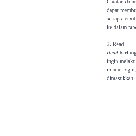
Catatan dala
dapat membua
setiap atrib
ke dalam tabe
2. Read
Read
berfungs
ingin melakuk
in atau logi
dimasukkan.