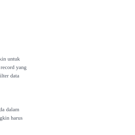
kin untuk
record yang
lter data
ada dalam
gkin harus