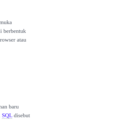
rmuka
si berbentuk
browser atau
man baru
l
SQL
disebut