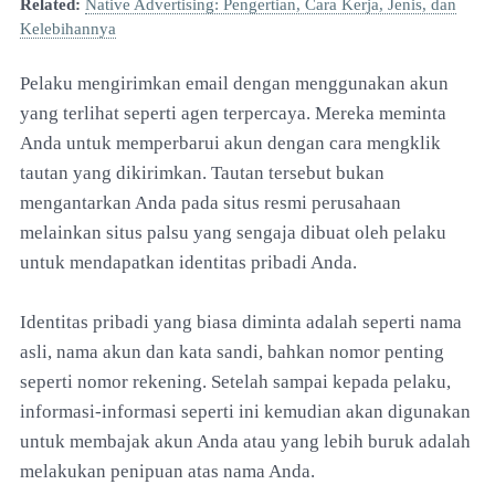
Related:
Native Advertising: Pengertian, Cara Kerja, Jenis, dan
Kelebihannya
Pelaku mengirimkan email dengan menggunakan akun
yang terlihat seperti agen terpercaya. Mereka meminta
Anda untuk memperbarui akun dengan cara mengklik
tautan yang dikirimkan. Tautan tersebut bukan
mengantarkan Anda pada situs resmi perusahaan
melainkan situs palsu yang sengaja dibuat oleh pelaku
untuk mendapatkan identitas pribadi Anda.
Identitas pribadi yang biasa diminta adalah seperti nama
asli, nama akun dan kata sandi, bahkan nomor penting
seperti nomor rekening. Setelah sampai kepada pelaku,
informasi-informasi seperti ini kemudian akan digunakan
untuk membajak akun Anda atau yang lebih buruk adalah
melakukan penipuan atas nama Anda.