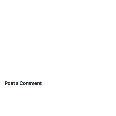
Post a Comment