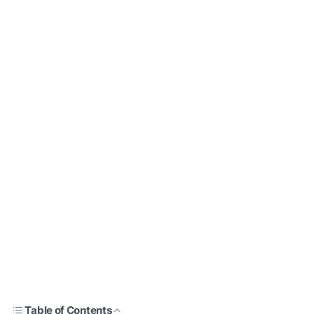
Table of Contents