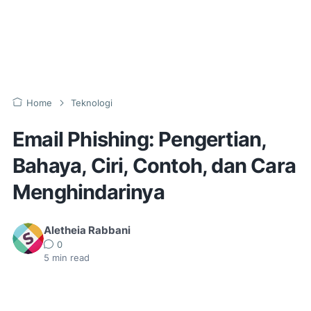
Home
Teknologi
Email Phishing: Pengertian,
Bahaya, Ciri, Contoh, dan Cara
Menghindarinya
Aletheia Rabbani
0
5
min read