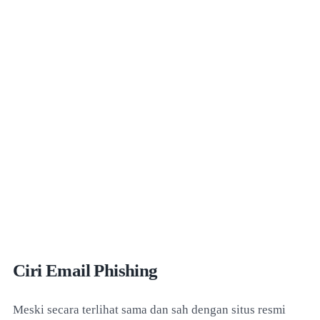
Ciri Email Phishing
Meski secara terlihat sama dan sah dengan situs resmi