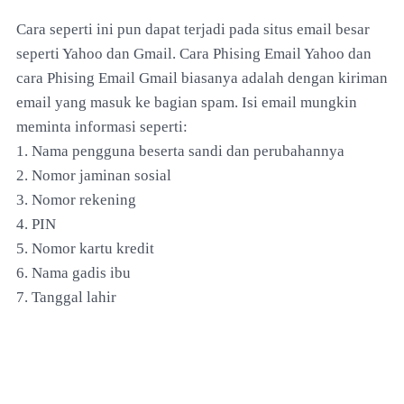
Cara seperti ini pun dapat terjadi pada situs email besar
seperti Yahoo dan Gmail. Cara Phising Email Yahoo dan
cara Phising Email Gmail biasanya adalah dengan kiriman
email yang masuk ke bagian spam. Isi email mungkin
meminta informasi seperti:
1. Nama pengguna beserta sandi dan perubahannya
2. Nomor jaminan sosial
3. Nomor rekening
4. PIN
5. Nomor kartu kredit
6. Nama gadis ibu
7. Tanggal lahir