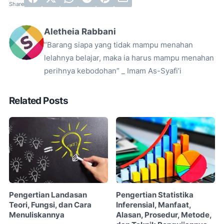
Aletheia Rabbani
“Barang siapa yang tidak mampu menahan
lelahnya belajar, maka ia harus mampu menahan
perihnya kebodohan” _ Imam As-Syafi’i
Related Posts
Pengertian Landasan
Pengertian Statistika
Teori, Fungsi, dan Cara
Inferensial, Manfaat,
Menuliskannya
Alasan, Prosedur, Metode,