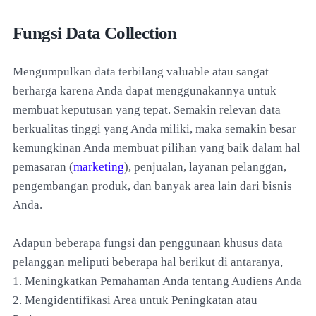
Fungsi Data Collection
Mengumpulkan data terbilang valuable atau sangat
berharga karena Anda dapat menggunakannya untuk
membuat keputusan yang tepat. Semakin relevan data
berkualitas tinggi yang Anda miliki, maka semakin besar
kemungkinan Anda membuat pilihan yang baik dalam hal
pemasaran (
marketing
), penjualan, layanan pelanggan,
pengembangan produk, dan banyak area lain dari bisnis
Anda.
Adapun beberapa fungsi dan penggunaan khusus data
pelanggan meliputi beberapa hal berikut di antaranya,
1. Meningkatkan Pemahaman Anda tentang Audiens Anda
2. Mengidentifikasi Area untuk Peningkatan atau