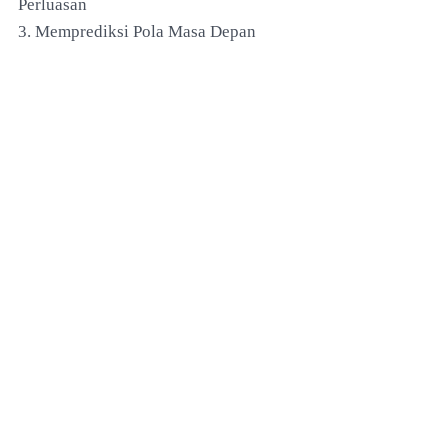
Perluasan
3. Memprediksi Pola Masa Depan