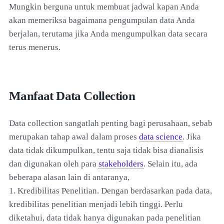
Mungkin berguna untuk membuat jadwal kapan Anda
akan memeriksa bagaimana pengumpulan data Anda
berjalan, terutama jika Anda mengumpulkan data secara
terus menerus.
Manfaat Data Collection
Data collection sangatlah penting bagi perusahaan, sebab
merupakan tahap awal dalam proses
data science
. Jika
data tidak dikumpulkan, tentu saja tidak bisa dianalisis
dan digunakan oleh para
stakeholders
. Selain itu, ada
beberapa alasan lain di antaranya,
1. Kredibilitas Penelitian. Dengan berdasarkan pada data,
kredibilitas penelitian menjadi lebih tinggi. Perlu
diketahui, data tidak hanya digunakan pada penelitian