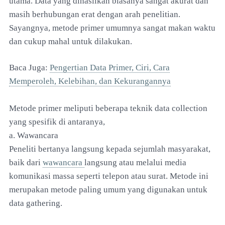
utama. Data yang dihasilkan biasanya sangat akurat dan
masih berhubungan erat dengan arah penelitian.
Sayangnya, metode primer umumnya sangat makan waktu
dan cukup mahal untuk dilakukan.
Baca Juga:
Pengertian Data Primer, Ciri, Cara
Memperoleh, Kelebihan, dan Kekurangannya
Metode primer meliputi beberapa teknik data collection
yang spesifik di antaranya,
a. Wawancara
Peneliti bertanya langsung kepada sejumlah masyarakat,
baik dari
wawancara
langsung atau melalui media
komunikasi massa seperti telepon atau surat. Metode ini
merupakan metode paling umum yang digunakan untuk
data gathering.