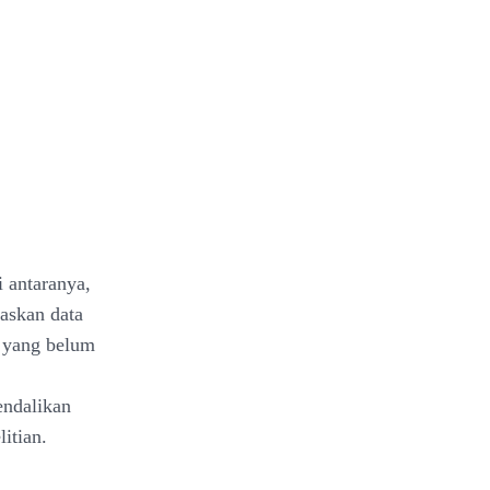
i antaranya,
laskan data
i yang belum
endalikan
itian.