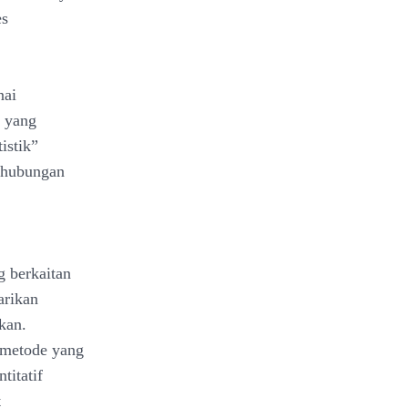
es
nai
a yang
istik”
erhubungan
g berkaitan
arikan
kan.
n metode yang
titatif
t