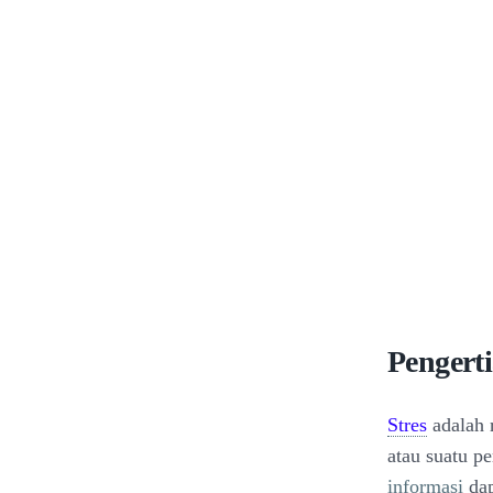
Pengerti
Stres
adalah 
atau suatu p
informasi
dap