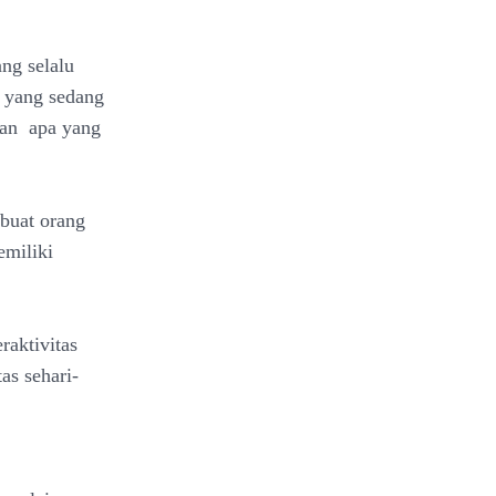
ng selalu
d yang sedang
ngan apa yang
mbuat orang
emiliki
raktivitas
as sehari-