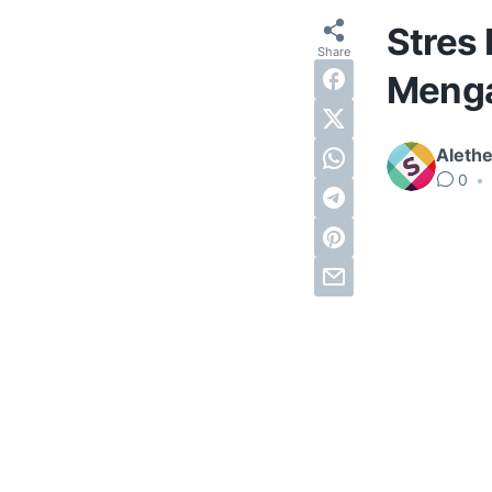
Stres 
Menga
Alethe
0
•