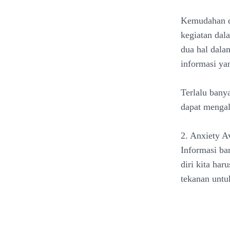
Kemudahan d
kegiatan dal
dua hal dala
informasi ya
Terlalu bany
dapat mengal
2. Anxiety A
Informasi ba
diri kita ha
tekanan untu