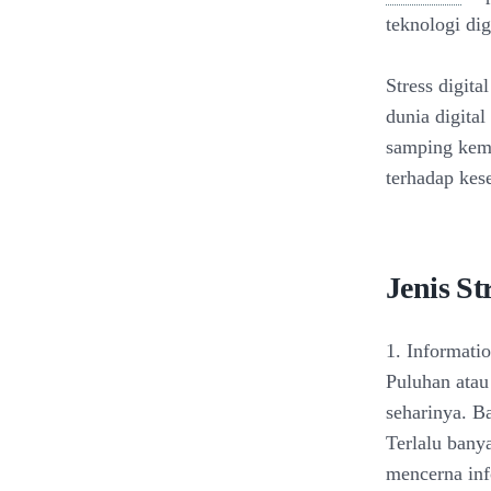
teknologi dig
Stress digit
dunia digital
samping kemu
terhadap kes
Jenis St
1. Informati
Puluhan atau
seharinya. B
Terlalu bany
mencerna inf