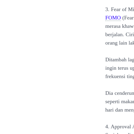
3. Fear of 
FOMO
(Fear
merasa khawa
berjalan. Cir
orang lain la
Ditambah lag
ingin terus 
frekuensi ti
Dia cenderu
seperti makan
hari dan men
4. Approval 