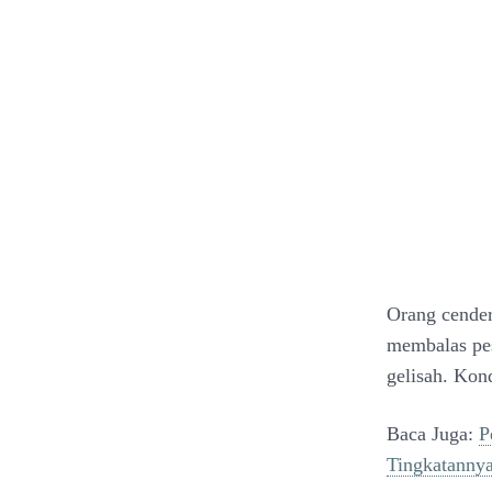
Orang cender
membalas pes
gelisah. Kon
Baca Juga:
P
Tingkatanny