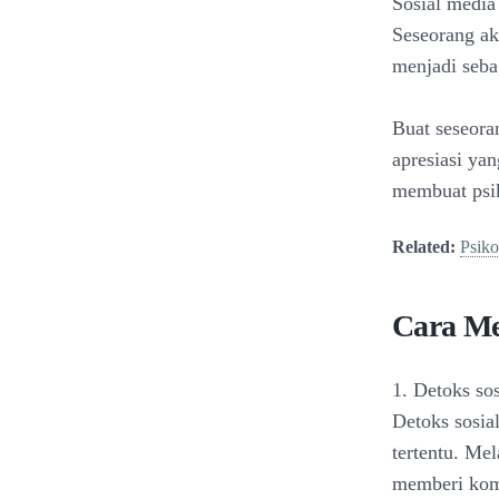
Sosial media
Seseorang ak
menjadi seba
Buat seseora
apresiasi ya
membuat psik
Related:
Psiko
Cara Men
1. Detoks so
Detoks sosia
tertentu. Me
memberi kome