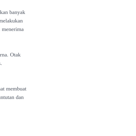
kan banyak
 melakukan
pu menerima
rna. Otak
.
saat membuat
untutan dan