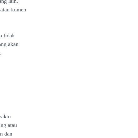
ng lain.
e atau komen
a tidak
yang akan
.
waktu
ing atau
an dan