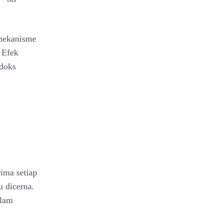
 mekanisme
. Efek
doks
rima setiap
u dicerna.
alam