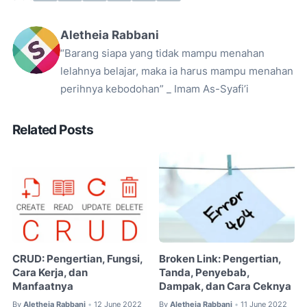
Aletheia Rabbani
“Barang siapa yang tidak mampu menahan
lelahnya belajar, maka ia harus mampu menahan
perihnya kebodohan” _ Imam As-Syafi’i
Related Posts
CRUD: Pengertian, Fungsi,
Broken Link: Pengertian,
Cara Kerja, dan
Tanda, Penyebab,
Manfaatnya
Dampak, dan Cara Ceknya
By
Aletheia Rabbani
12 June 2022
By
Aletheia Rabbani
11 June 2022
•
•