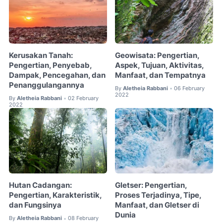
Kerusakan Tanah:
Geowisata: Pengertian,
Pengertian, Penyebab,
Aspek, Tujuan, Aktivitas,
Dampak, Pencegahan, dan
Manfaat, dan Tempatnya
Penanggulangannya
By
Aletheia Rabbani
06 February
•
2022
By
Aletheia Rabbani
02 February
•
2022
Hutan Cadangan:
Gletser: Pengertian,
Pengertian, Karakteristik,
Proses Terjadinya, Tipe,
dan Fungsinya
Manfaat, dan Gletser di
Dunia
By
Aletheia Rabbani
08 February
•