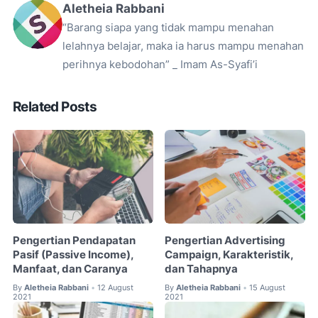
Aletheia Rabbani
“Barang siapa yang tidak mampu menahan
lelahnya belajar, maka ia harus mampu menahan
perihnya kebodohan” _ Imam As-Syafi’i
Related Posts
Pengertian Pendapatan
Pengertian Advertising
Pasif (Passive Income),
Campaign, Karakteristik,
Manfaat, dan Caranya
dan Tahapnya
By
Aletheia Rabbani
12 August
By
Aletheia Rabbani
15 August
•
•
2021
2021