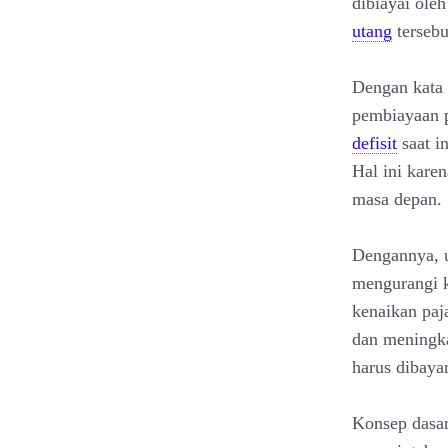
dibiayai ole
utang
tersebu
Dengan kata 
pembiayaan p
defisit
saat i
Hal ini kare
masa depan.
Dengannya, u
mengurangi 
kenaikan paj
dan meningk
harus dibaya
Konsep dasar