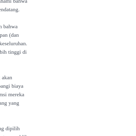
mahami bahwa
ndatang.
an bahwa
epan (dan
keseluruhan.
ih tinggi di
k akan
angi biaya
umsi mereka
ang yang
g dipilih