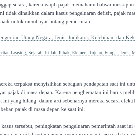
anggap setara, karena wajib pajak memahami bahwa meskipun
ini tidak dinaikkan dalam kasus pengeluaran defisit, pajak ma
 naik untuk membayar hutang pemerintah.
engertian Utang Negara, Jenis, Indikator, Kelebihan, dan Ke
rtian Leasing, Sejarah, Istilah, Pihak, Elemen, Tujuan, Fungsi, Jenis, 
ereka terpaksa menyisihkan sebagian pendapatan saat ini unt
r pajak di masa depan. Karena penghematan ini harus meli
 ini yang hilang, dalam arti sebenarnya mereka secara efekti
beban pajak di masa depan ke saat ini.
kasus tersebut, peningkatan pengeluaran pemerintah saat ini
ber daya riil disertai dengan penurunan yang sesuai dalam p