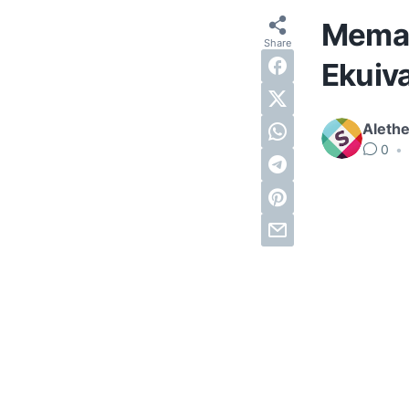
Memah
Ekuiva
Alethe
0
•