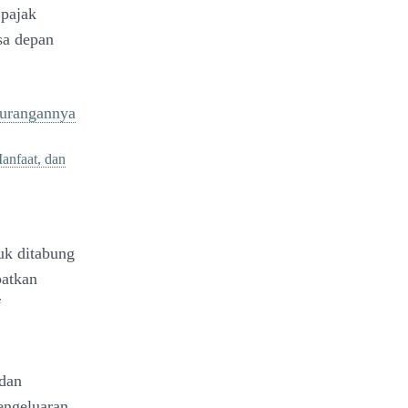
 pajak
sa depan
kurangannya
Manfaat, dan
uk ditabung
batkan
f
 dan
engeluaran