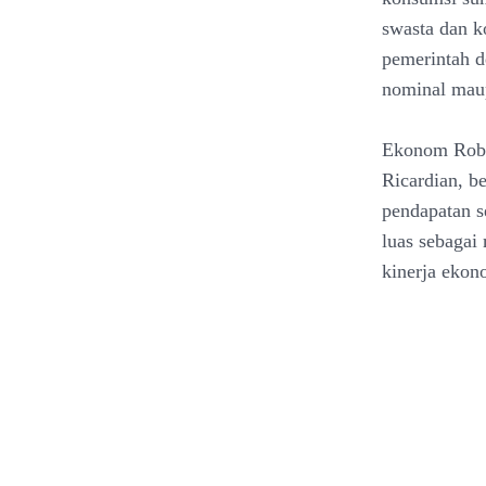
swasta dan k
pemerintah de
nominal maup
Ekonom Rober
Ricardian, b
pendapatan s
luas sebagai
kinerja ekon