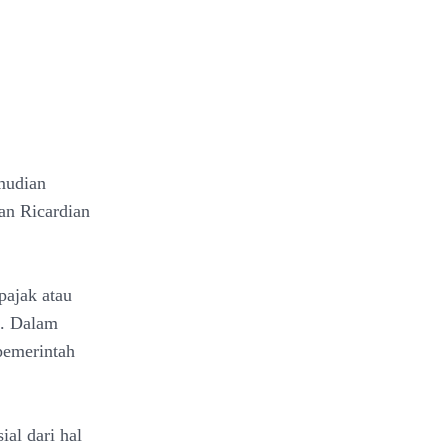
mudian
aan Ricardian
ajak atau
). Dalam
 pemerintah
al dari hal