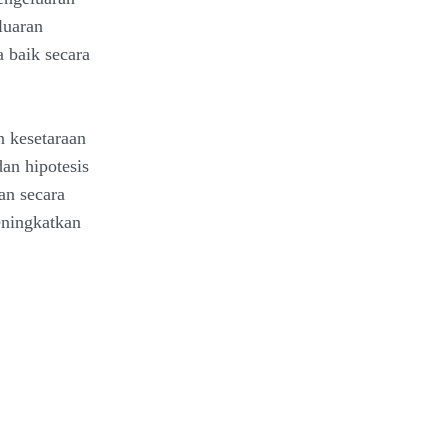
luaran
a baik secara
 kesetaraan
dan hipotesis
an secara
eningkatkan