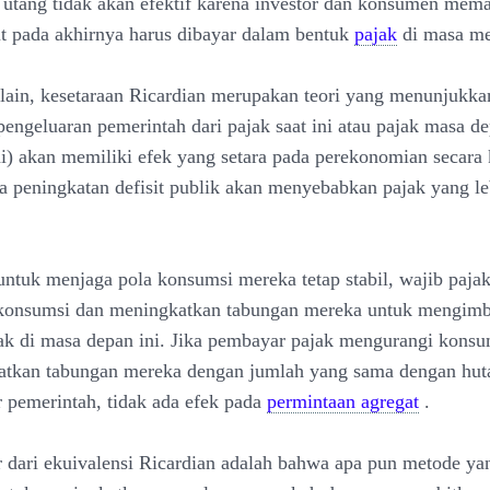
h utang tidak akan efektif karena investor dan konsumen me
t pada akhirnya harus dibayar dalam bentuk
pajak
di masa me
lain, kesetaraan Ricardian merupakan teori yang menunjukk
engeluaran pemerintah dari pajak saat ini atau pajak masa d
ni) akan memiliki efek yang setara pada perekonomian secara 
na peningkatan defisit publik akan menyebabkan pajak yang leb
ntuk menjaga pola konsumsi mereka tetap stabil, wajib paja
konsumsi dan meningkatkan tabungan mereka untuk mengimb
ak di masa depan ini. Jika pembayar pajak mengurangi kons
atkan tabungan mereka dengan jumlah yang sama dengan hut
r pemerintah, tidak ada efek pada
permintaan agregat
.
 dari ekuivalensi Ricardian adalah bahwa apa pun metode yan