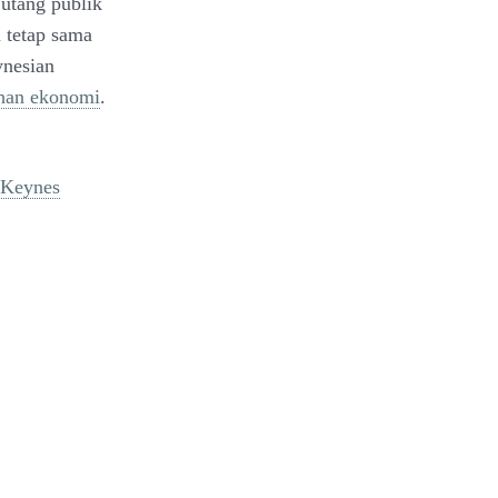
utang publik
n tetap sama
ynesian
han ekonomi
.
 Keynes