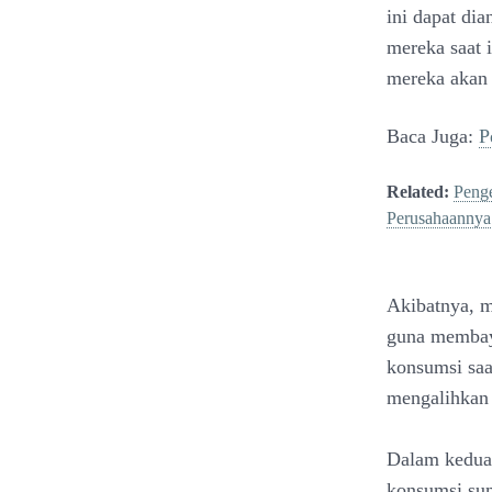
ini dapat di
mereka saat 
mereka akan
Baca Juga:
P
Related:
Penge
Perusahaannya
Akibatnya, m
guna membaya
konsumsi saat
mengalihkan 
Dalam kedua 
konsumsi sum