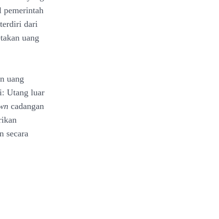
l pemerintah
erdiri dari
etakan uang
an uang
i: Utang luar
wn
cadangan
rikan
n secara