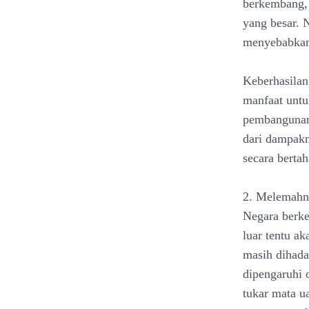
berkembang,
yang besar. 
menyebabkan 
Keberhasila
manfaat untu
pembangunan 
dari dampakn
secara berta
2. Melemahn
Negara berke
luar tentu a
masih dihada
dipengaruhi 
tukar mata u