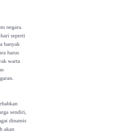
tu negara.
hari seperti
ka banyak
ra harus
yak warta
an
ggaran.
yebabkan
rga sendiri,
ngat dinamis
ah akan