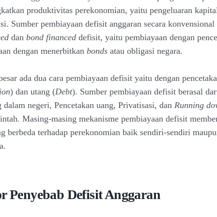
katkan produktivitas perekonomian, yaitu pengeluaran kapita
asi. Sumber pembiayaan defisit anggaran secara konvensional t
ced
dan
bond financed
defisit, yaitu pembiayaan dengan penc
aan dengan menerbitkan
bonds
atau obligasi negara.
 besar ada dua cara pembiayaan defisit yaitu dengan pencetak
ion
) dan utang (
Debt
). Sumber pembiayaan defisit berasal dar
g dalam negeri, Pencetakan uang, Privatisasi, dan
Running do
rintah. Masing-masing mekanisme pembiayaan defisit membe
g berbeda terhadap perekonomian baik sendiri-sendiri maupu
a.
or Penyebab Defisit Anggaran