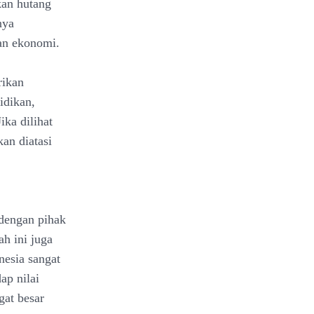
an hutang
nya
an ekonomi.
rikan
idikan,
ka dilihat
an diatasi
 dengan pihak
h ini juga
nesia sangat
ap nilai
gat besar