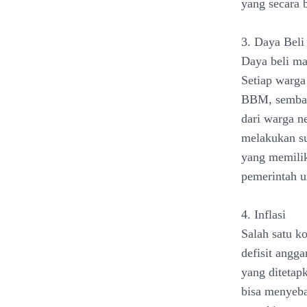
yang secara 
3. Daya Bel
Daya beli ma
Setiap warga 
BBM, sembako
dari warga n
melakukan su
yang memilik
pemerintah u
4. Inflasi
Salah satu k
defisit angga
yang ditetap
bisa menyeba