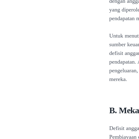
dengan angga
yang diperol
pendapatan 
Untuk menutu
sumber keuang
defisit angga
pendapatan. 
pengeluaran,
mereka.
B. Meka
Defisit angg
Pembiayaan d