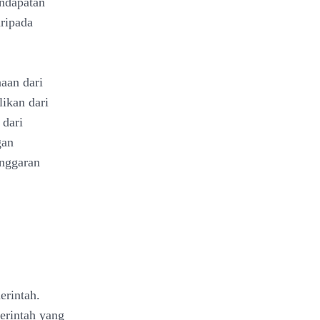
endapatan
aripada
aan dari
likan dari
 dari
gan
anggaran
erintah.
erintah yang