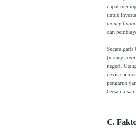
dapat mening
untuk invest
money finan
dan pembiay
Secara garis
(
money creat
negeri, Utan
devisa peme
pengaruh yan
bersama-sam
C. Fakt