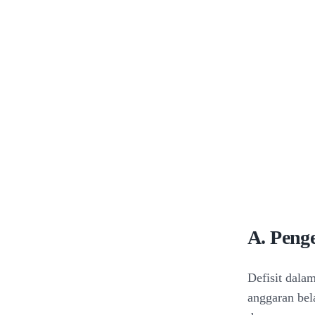
A. Penge
Defisit dala
anggaran bel