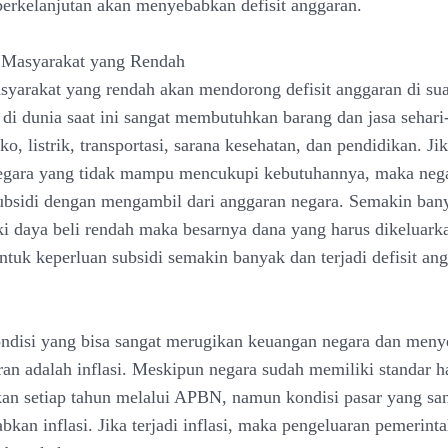
berkelanjutan akan menyebabkan defisit anggaran.
i Masyarakat yang Rendah
syarakat yang rendah akan mendorong defisit anggaran di sua
di dunia saat ini sangat membutuhkan barang dan jasa sehari-
, listrik, transportasi, sarana kesehatan, dan pendidikan. Ji
egara yang tidak mampu mencukupi kebutuhannya, maka nega
bsidi dengan mengambil dari anggaran negara. Semakin ban
i daya beli rendah maka besarnya dana yang harus dikeluark
ntuk keperluan subsidi semakin banyak dan terjadi defisit an
ondisi yang bisa sangat merugikan keuangan negara dan men
ran adalah inflasi. Meskipun negara sudah memiliki standar ha
kan setiap tahun melalui APBN, namun kondisi pasar yang sa
bkan inflasi. Jika terjadi inflasi, maka pengeluaran pemerint