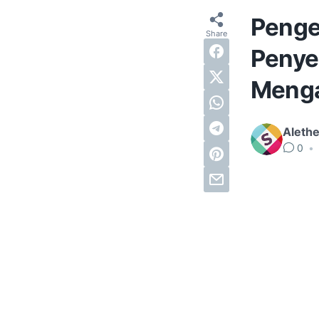
Penge
Penye
Menga
Alethe
0
•