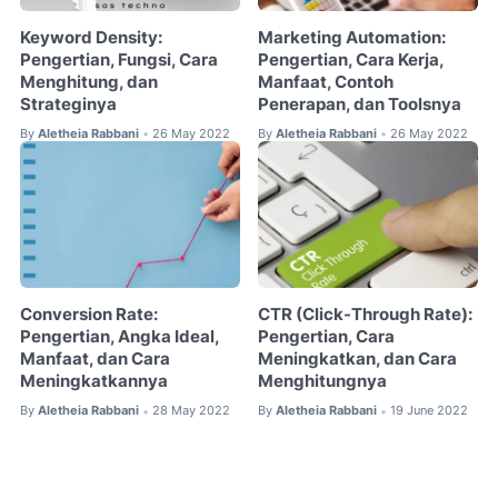
Keyword Density:
Marketing Automation:
Pengertian, Fungsi, Cara
Pengertian, Cara Kerja,
Menghitung, dan
Manfaat, Contoh
Strateginya
Penerapan, dan Toolsnya
By
Aletheia Rabbani
26 May 2022
By
Aletheia Rabbani
26 May 2022
•
•
Conversion Rate:
CTR (Click-Through Rate):
Pengertian, Angka Ideal,
Pengertian, Cara
Manfaat, dan Cara
Meningkatkan, dan Cara
Meningkatkannya
Menghitungnya
By
Aletheia Rabbani
28 May 2022
By
Aletheia Rabbani
19 June 2022
•
•