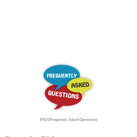
FAQ (Frequently Asked Questions)