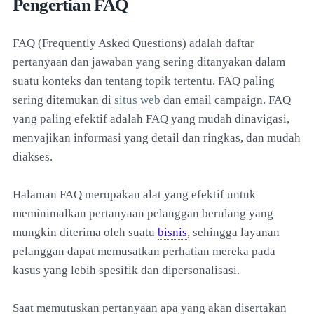
Pengertian FAQ
FAQ (Frequently Asked Questions) adalah daftar
pertanyaan dan jawaban yang sering ditanyakan dalam
suatu konteks dan tentang topik tertentu. FAQ paling
sering ditemukan di
situs web
dan email campaign. FAQ
yang paling efektif adalah FAQ yang mudah dinavigasi,
menyajikan informasi yang detail dan ringkas, dan mudah
diakses.
Halaman FAQ merupakan alat yang efektif untuk
meminimalkan pertanyaan pelanggan berulang yang
mungkin diterima oleh suatu
bisnis
, sehingga layanan
pelanggan dapat memusatkan perhatian mereka pada
kasus yang lebih spesifik dan dipersonalisasi.
Saat memutuskan pertanyaan apa yang akan disertakan