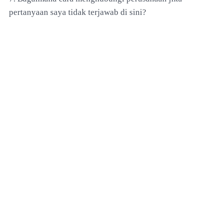
pertanyaan saya tidak terjawab di sini?