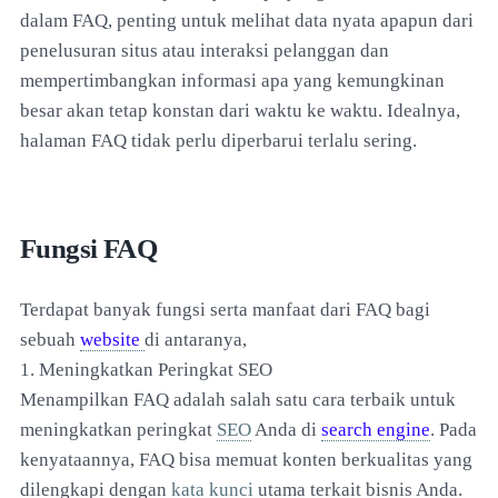
dalam FAQ, penting untuk melihat data nyata apapun dari
penelusuran situs atau interaksi pelanggan dan
mempertimbangkan informasi apa yang kemungkinan
besar akan tetap konstan dari waktu ke waktu. Idealnya,
halaman FAQ tidak perlu diperbarui terlalu sering.
Fungsi FAQ
Terdapat banyak fungsi serta manfaat dari FAQ bagi
sebuah
website
di antaranya,
1. Meningkatkan Peringkat SEO
Menampilkan FAQ adalah salah satu cara terbaik untuk
meningkatkan peringkat
SEO
Anda di
search engine
. Pada
kenyataannya, FAQ bisa memuat konten berkualitas yang
dilengkapi dengan
kata kunci
utama terkait bisnis Anda.