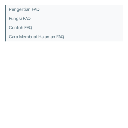
Pengertian FAQ
Fungsi FAQ
Contoh FAQ
Cara Membuat Halaman FAQ