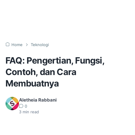
Home
Teknologi
FAQ: Pengertian, Fungsi,
Contoh, dan Cara
Membuatnya
Aletheia Rabbani
0
3
min read