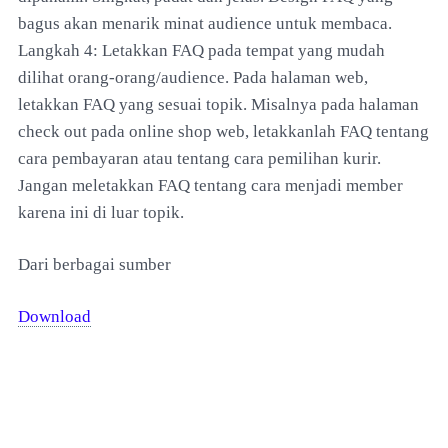
bagus akan menarik minat audience untuk membaca.
Langkah 4: Letakkan FAQ pada tempat yang mudah
dilihat orang-orang/audience. Pada halaman web,
letakkan FAQ yang sesuai topik. Misalnya pada halaman
check out pada online shop web, letakkanlah FAQ tentang
cara pembayaran atau tentang cara pemilihan kurir.
Jangan meletakkan FAQ tentang cara menjadi member
karena ini di luar topik.
Dari berbagai sumber
Download