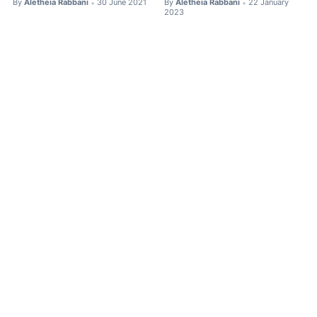
By
Aletheia Rabbani
30 June 2021
By
Aletheia Rabbani
22 January
•
•
2023