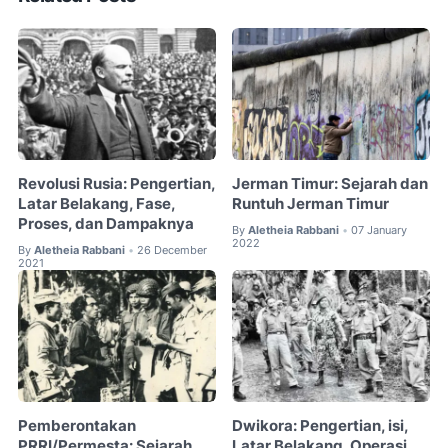
Revolusi Rusia: Pengertian,
Jerman Timur: Sejarah dan
Latar Belakang, Fase,
Runtuh Jerman Timur
Proses, dan Dampaknya
By
Aletheia Rabbani
07 January
•
2022
By
Aletheia Rabbani
26 December
•
2021
Pemberontakan
Dwikora: Pengertian, isi,
PRRI/Permesta: Sejarah,
Latar Belakang, Operasi