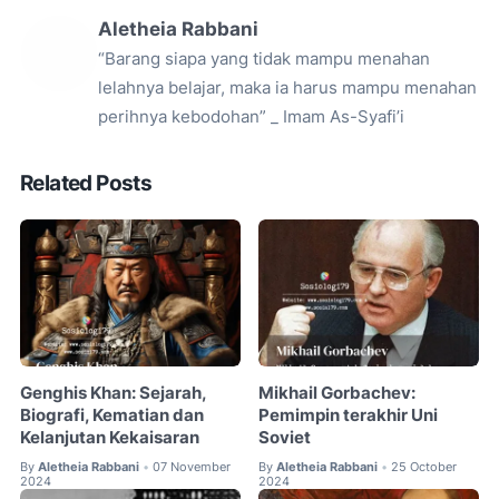
Aletheia Rabbani
“Barang siapa yang tidak mampu menahan
lelahnya belajar, maka ia harus mampu menahan
perihnya kebodohan” _ Imam As-Syafi’i
Related Posts
Genghis Khan: Sejarah,
Mikhail Gorbachev:
Biografi, Kematian dan
Pemimpin terakhir Uni
Kelanjutan Kekaisaran
Soviet
By
Aletheia Rabbani
07 November
By
Aletheia Rabbani
25 October
•
•
2024
2024