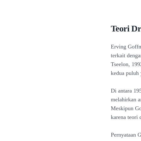
Teori D
Erving Goffm
terkait denga
Tseelon, 199
kedua puluh 
Di antara 19
melahirkan an
Meskipun Gof
karena teori
Pernyataan G