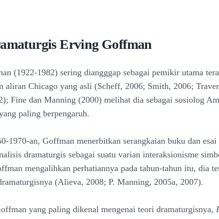
ramaturgis Erving Goffman
an (1922-1982) sering diangggap sebagai pemikir utama tera
n aliran Chicago yang asli (Scheff, 2006; Smith, 2006; Traver
2); Fine dan Manning (2000) melihat dia sebagai sosiolog Am
yang paling berpengaruh.
50-1970-an, Goffman menerbitkan serangkaian buku dan esai
alisis dramaturgis sebagai suatu varian interaksionisme simb
fman mengalihkan perhatiannya pada tahun-tahun itu, dia te
 dramaturgisnya (Alieva, 2008; P. Manning, 2005a, 2007).
offman yang paling dikenal mengenai teori dramaturgisnya,