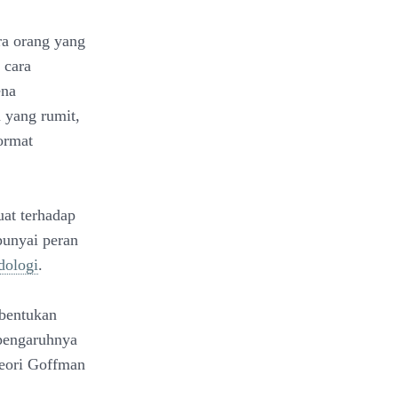
ra orang yang
 cara
ena
 yang rumit,
hormat
at terhadap
punyai peran
dologi
.
mbentukan
 pengaruhnya
teori Goffman