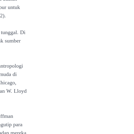
bur untuk
2).
 tunggal. Di
ak sumber
ntropologi
 muda di
Chicago,
gan W. Lloyd
offman
gutip para
hadap mereka.