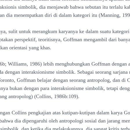
raksionis simbolik, dia menjawab bahwa sebutan itu terlalu ka
 dia menempatkan diri di dalam kategori itu (Manning, 199
ya, sulit untuk merangkum karyanya ke dalam suatu kategori
takan perspektif, teoritisnya, Goffman mengambil dari bany
kan orientasi yang khas.
86b; Williams, 1986) lebih menghubungkan Goffman dengan a
ada dengan interaksionisme simbolik. Sebagai seorang sarjana
Toronto, Goffman belajar dengan seorang antropolog, dan di 
nya bukan dengan para interaksionisme simbolik, tetapi den
ang antropolog) (Collins, 1986b:109).
gan Collins pengkajian atas kutipan-kutipan dalam karya G
ahwa dia dipengaruhi oleh antropologi sosial dan jarang men
 simbolik, dan ketika dia melakukannya, dia sangat kritis ter