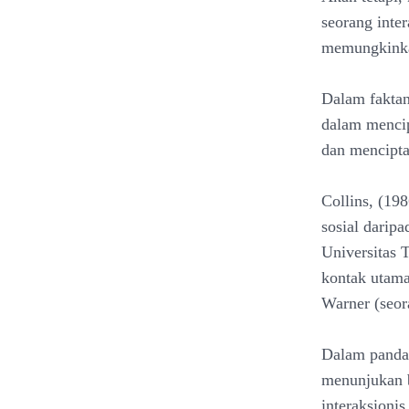
seorang inte
memungkinkan
Dalam faktan
dalam mencip
dan mencipta
Collins, (19
sosial darip
Universitas 
kontak utama
Warner (seor
Dalam pandan
menunjukan b
interaksionis