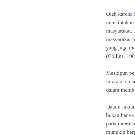
Oleh karena 
menciptakan 
masyarakat..
masyarakat m
yang juga mem
(Collins, 198
Meskipun per
interaksioni
dalam memben
Dalam faktan
bukan hanya 
pada interak
mungkin ber