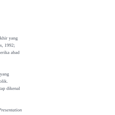
khir yang
s, 1992;
erika abad
 yang
olik.
tap dikenal
Presentation