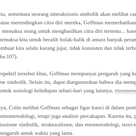
itu, sementara seorang interaksionis simbolik akan melihat ca
atau merundingkan citra diri mereka, Goffman memerhatikan
. memaksa orang untuk menghasilkan citra diri tertentu... kar
emaksa kita untuk beralih bolak-balik di antara banyak peran
buat kita selalu kurang jujur, tidak konsisten dan tidak ter
6a:107).
spektif tersebut khas, Goffman mempunyai pengaruh yang ku
sme simbolik. Selain itu, dapat diargumenkan bahwa dia mem
tuk sosiologi kehidupan sehari-hari yang lainnya,
etnometo
ya, Colin melihat Goffman sebagai figur kunci di dalam pe
etnometodologi, tetapi juga analisis percakapan. Karena itu,
sionisme simbolik, strukturalisme, dan etnometodologi, teori-
pengaruh untuk waktu yang lama.