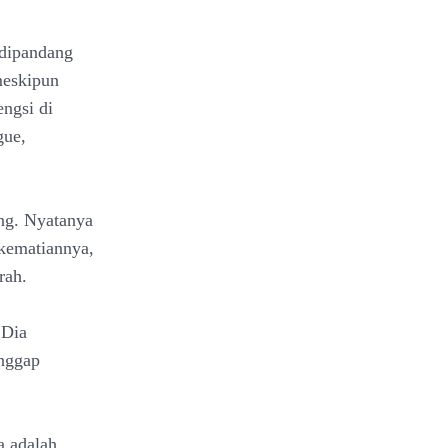
 dipandang
 meskipun
engsi di
gue,
ing. Nyatanya
 kematiannya,
rah.
 Dia
anggap
a adalah