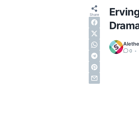
Erving
Drama
Alethe
0
•