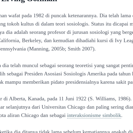
an wafat pada 1982 di puncak ketenarannya. Dia telah lama
ng tokoh kultus di dalam teori sosiologis. Status itu dicapai
a dia adalah seorang profesor di jurusan sosiologi yang berg
California, Berkeley, dan kemudian dihadiahi kursi di Ivy Lea
Pennsylvania (Manning, 2005b; Smith 2007).
 dia telah muncul sebagai seorang teoretisi yang sangat pent
pilih sebagai Presiden Asosiasi Sosiologis Amerika pada tahun
idak mampu memberikan pidato presidensialnya karena sakit pa
r di Alberta, Kanada, pada 11 Juni 1922 (S. Williams, 1986).
ar selanjutnya dari Universitas Chicago dan paling sering di
ota aliran Chicago dan sebagai
interaksionisme simbolik
.
 ketika dia ditanya tidak lama sebelum kematiannya apakah di