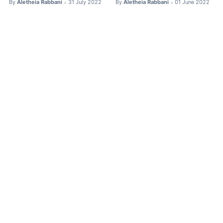
By
Aletheia Rabbani
31 July 2022
By
Aletheia Rabbani
01 June 2022
•
•