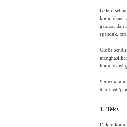
Dalam sebuah
komunikasi vi
gambar dan t
spanduk, bros
Grafis sendi
menghasilkan
komunikasi gr
Sementara un
dan flash/pa
1. Teks
Dalam komunik