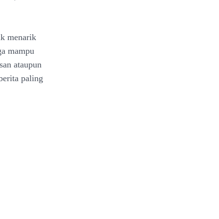
uk menarik
juga mampu
san ataupun
erita paling