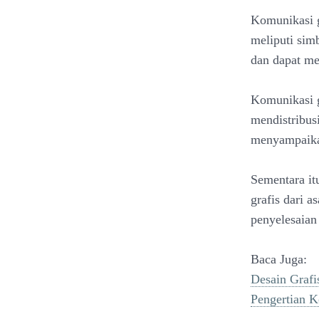
Komunikasi g
meliputi sim
dan dapat mel
Komunikasi g
mendistribus
menyampaikan
Sementara it
grafis dari a
penyelesaian 
Baca Juga:
Desain Grafi
Pengertian K