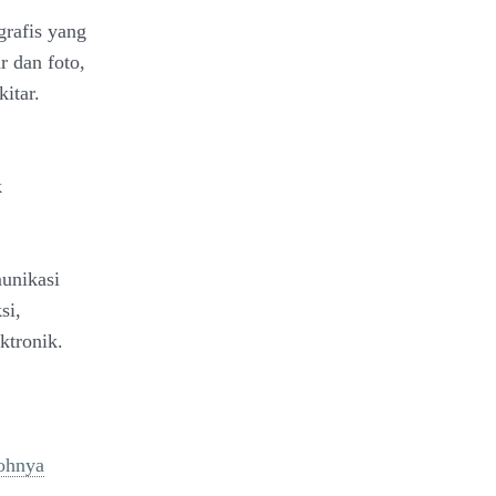
rafis yang
r dan foto,
kitar.
k
unikasi
si,
ktronik.
tohnya