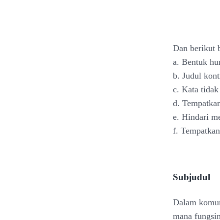
Dan berikut 
a. Bentuk hu
b. Judul kon
c. Kata tida
d. Tempatkan
e. Hindari m
f. Tempatkan
Subjudul
Dalam komuni
mana fungsin