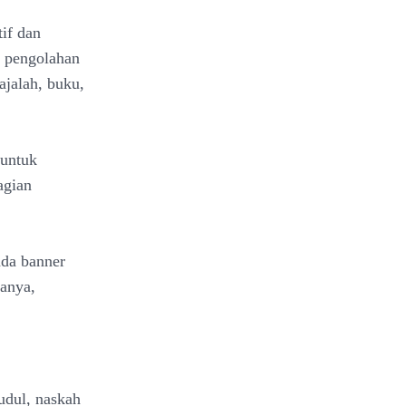
if dan
i, pengolahan
ajalah, buku,
 untuk
agian
ada banner
ranya,
judul, naskah