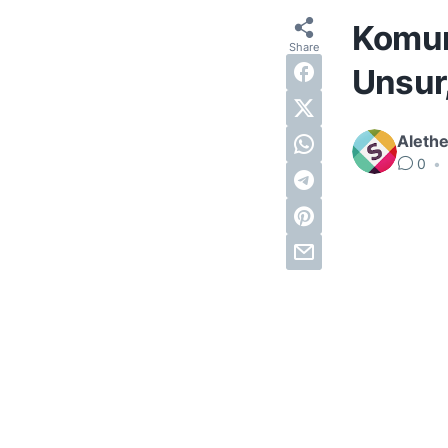
Komuni
Unsur
Alethe
0
•