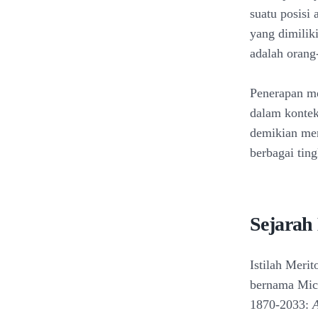
suatu posisi 
yang dimilik
adalah orang
Penerapan mer
dalam kontek
demikian mer
berbagai ting
Sejarah
Istilah Meri
bernama Mich
1870-2033:
A