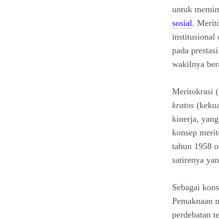
untuk memim
sosial
. Merit
institusiona
pada prestas
wakilnya ber
Meritokrasi 
kratos
(kekua
kinerja, yan
konsep merito
tahun 1958 o
satirenya ya
Sebagai kons
Pemaknaan me
perdebatan t