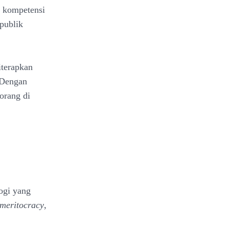
h kompetensi
 publik
diterapkan
. Dengan
orang di
logi yang
 meritocracy
,