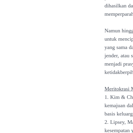
dihasilkan d
memperparah
Namun hingga
untuk mencip
yang sama da
jender, atau
menjadi pras
ketidakberpi
Meritokrasi 
1. Kim & Cho
kemajuan dal
basis keluarg
2. Lipsey, M
kesempatan 