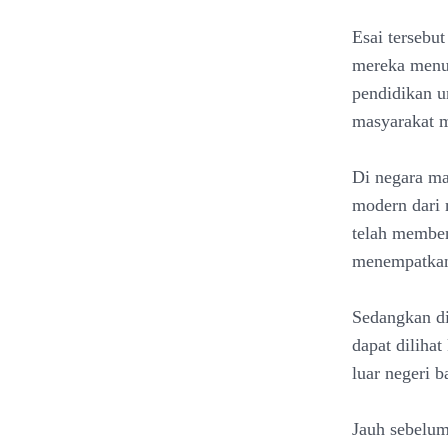
Esai tersebu
mereka menuj
pendidikan u
masyarakat 
Di negara ma
modern dari m
telah memben
menempatkan
Sedangkan di 
dapat diliha
luar negeri b
Jauh sebelum