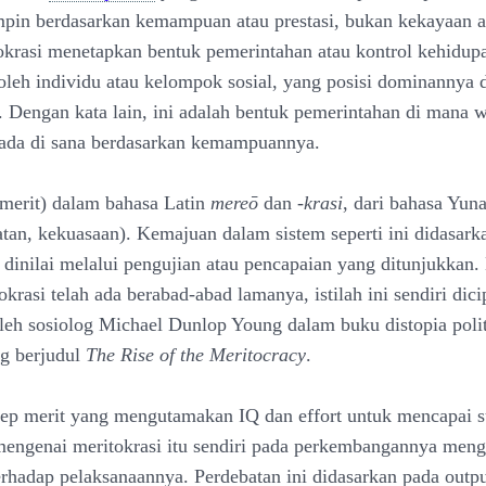
pin berdasarkan kemampuan atau prestasi, bukan kekayaan 
okrasi menetapkan bentuk pemerintahan atau kontrol kehidup
l oleh individu atau kelompok sosial, yang posisi dominannya 
i. Dengan kata lain, ini adalah bentuk pemerintahan di mana w
ada di sana berdasarkan kemampuannya.
(merit) dalam bahasa Latin
mereō
dan
-krasi
, dari bahasa Yun
tan, kekuasaan). Kemajuan dalam sistem seperti ini didasark
g dinilai melalui pengujian atau pencapaian yang ditunjukkan
krasi telah ada berabad-abad lamanya, istilah ini sendiri dic
leh sosiolog Michael Dunlop Young dalam buku distopia poli
ng berjudul
The Rise of the Meritocracy
.
ep merit yang mengutamakan IQ dan effort untuk mencapai su
ngenai meritokrasi itu sendiri pada perkembangannya meng
erhadap pelaksanaannya. Perdebatan ini didasarkan pada outp