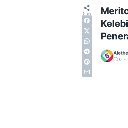
Merito
Keleb
Pener
Alethe
0
•