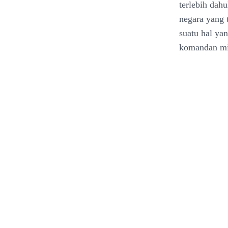
terlebih dah
negara yang t
suatu hal ya
komandan mil