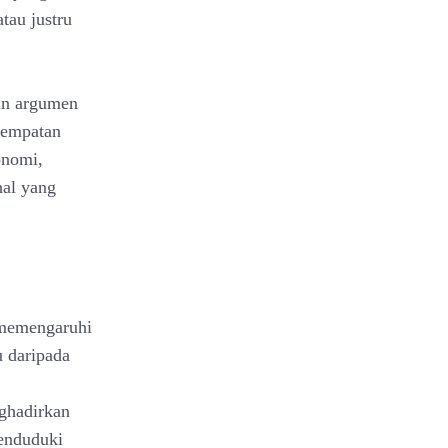
tau justru
an argumen
sempatan
onomi,
hal yang
 memengaruhi
 daripada
nghadirkan
enduduki