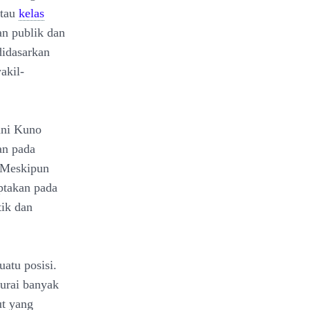
atau
kelas
an publik dan
didasarkan
akil-
ani Kuno
an pada
. Meskipun
iptakan pada
tik dan
atu posisi.
urai banyak
ut yang