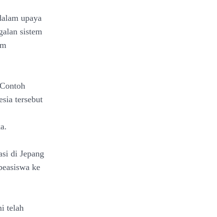
 dalam upaya
galan sistem
am
 Contoh
sia tersebut
a.
asi di Jepang
 beasiswa ke
i telah