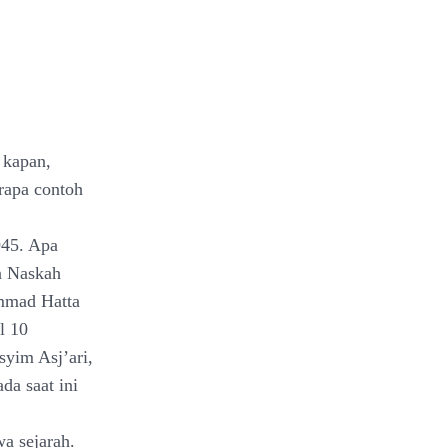
 kapan,
rapa contoh
945. Apa
da Naskah
ammad Hatta
l 10
yim Asj’ari,
a saat ini
wa sejarah.