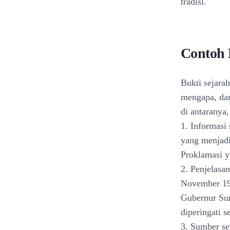
tradisi.
Contoh 
Bukti sejara
mengapa, dan
di antaranya,
1. Informasi
yang menjadi
Proklamasi y
2. Penjelasa
November 19
Gubernur Sur
diperingati 
3. Sumber sej