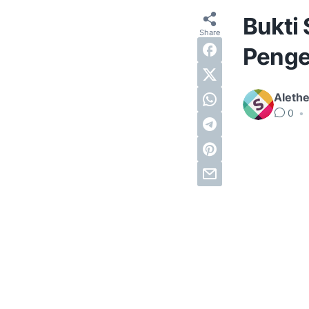
Bukti 
Penger
Alethe
0
•