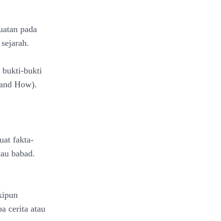
uatan pada
sejarah.
 bukti-bukti
and How).
uat fakta-
tau babad.
kipun
a cerita atau