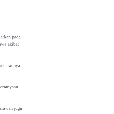
sarkan pada
ahwa akibat
ebenarannya
pertanyaan
jarawan juga