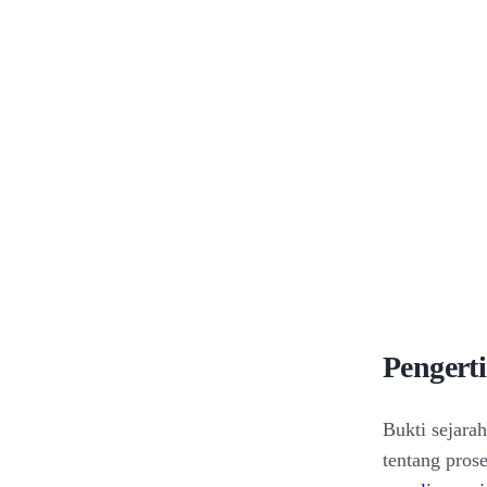
Pengert
Bukti sejara
tentang pros