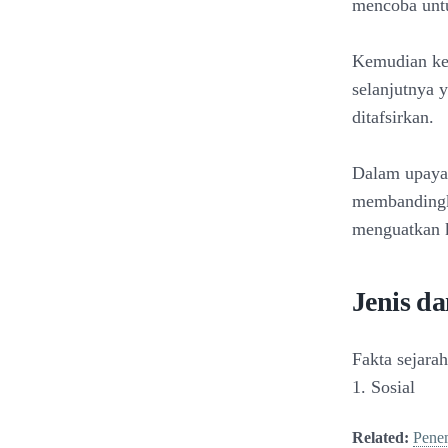
mencoba untu
Kemudian kea
selanjutnya 
ditafsirkan.
Dalam upaya 
membandingk
menguatkan k
Jenis d
Fakta sejara
1. Sosial
Related:
Penem