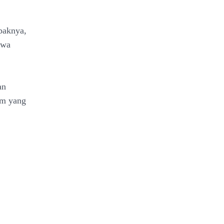
paknya,
iwa
an
um yang