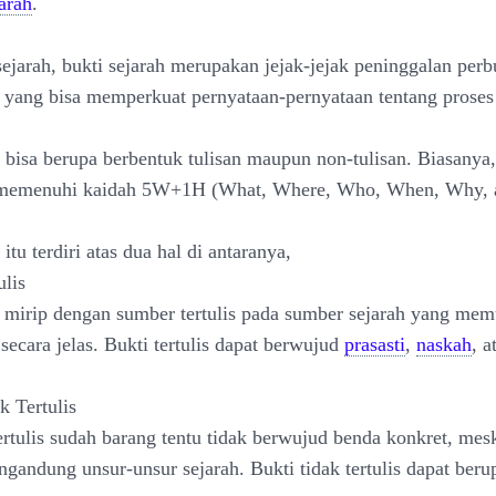
arah
.
ejarah, bukti sejarah merupakan jejak-jejak peninggalan perb
yang bisa memperkuat pernyataan-pernyataan tentang proses 
h bisa berupa berbentuk tulisan maupun non-tulisan. Biasanya,
a memenuhi kaidah 5W+1H (What, Where, Who, When, Why, 
 itu terdiri atas dua hal di antaranya,
ulis
is mirip dengan sumber tertulis pada sumber sejarah yang mem
 secara jelas. Bukti tertulis dapat berwujud
prasasti
,
naskah
, a
k Tertulis
tertulis sudah barang tentu tidak berwujud benda konkret, mes
gandung unsur-unsur sejarah. Bukti tidak tertulis dapat berup