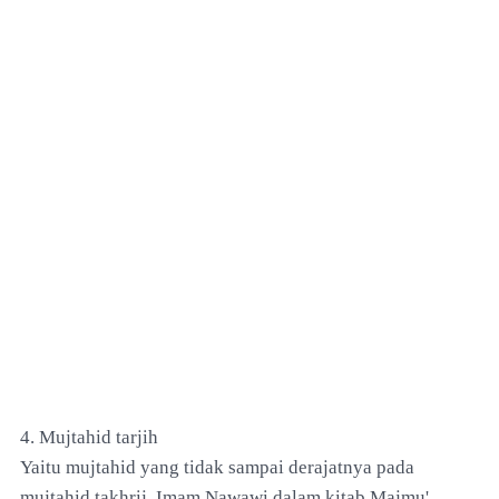
4. Mujtahid tarjih
Yaitu mujtahid yang tidak sampai derajatnya pada
mujtahid takhrij. Imam Nawawi dalam kitab Majmu'