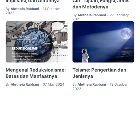
Implikasi, dan Alirannya
Ciri, Tujuan, Fungsi, Jenis,
dan Metodenya
By
Aletheia Rabbani
11 October
•
2022
By
Aletheia Rabbani
27 February
•
2021
Mengenal Reduksionisme:
Teisme: Pengertian dan
Batas dan Manfaatnya
Jenisnya
By
Aletheia Rabbani
07 May 2024
By
Aletheia Rabbani
13 October
•
•
2022