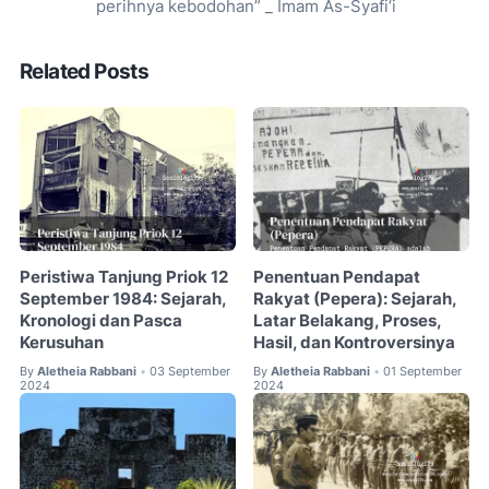
perihnya kebodohan” _ Imam As-Syafi’i
Related Posts
Peristiwa Tanjung Priok 12
Penentuan Pendapat
September 1984: Sejarah,
Rakyat (Pepera): Sejarah,
Kronologi dan Pasca
Latar Belakang, Proses,
Kerusuhan
Hasil, dan Kontroversinya
By
Aletheia Rabbani
03 September
By
Aletheia Rabbani
01 September
•
•
2024
2024