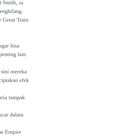
 Smith, ia
enghilang.
e Great Train
agar bisa
enting lain
 sini mereka
ciptakan efek
pria tampak
scar dalam
The Empire