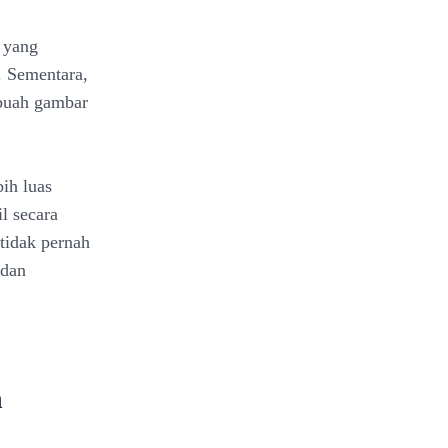
u yang
. Sementara,
buah gambar
ih luas
l secara
tidak pernah
 dan
n