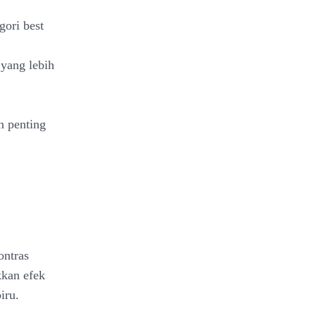
ori best
yang lebih
n penting
ontras
kkan efek
iru.