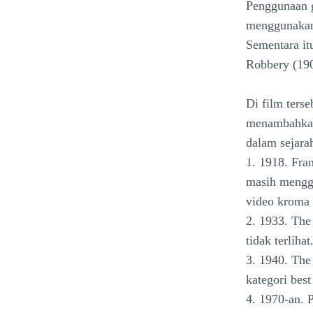
Penggunaan g
menggunakan
Sementara it
Robbery (190
Di film ters
menambahkan 
dalam sejara
1. 1918. Fra
masih menggu
video kroma 
2. 1933. The
tidak terlihat
3. 1940. The
kategori best
4. 1970-an. 