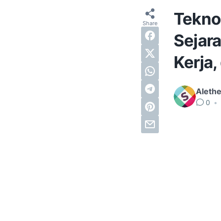
Tekno
Sejar
Kerja
Alethe
0
•