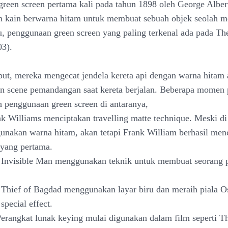
reen screen pertama kali pada tahun 1898 oleh George Albert
 kain berwarna hitam untuk membuat sebuah objek seolah m
u, penggunaan green screen yang paling terkenal ada pada Th
3).
ebut, mereka mengecat jendela kereta api dengan warna hitam 
scene pemandangan saat kereta berjalan. Beberapa momen p
h penggunaan green screen di antaranya,
nk Williams menciptakan travelling matte technique. Meski di
nakan warna hitam, akan tetapi Frank William berhasil men
yang pertama.
 Invisible Man menggunakan teknik untuk membuat seorang 
.
 Thief of Bagdad menggunakan layar biru dan meraih piala O
 special effect.
Perangkat lunak keying mulai digunakan dalam film seperti 