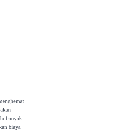
t menghemat
nakan
alu banyak
kan biaya