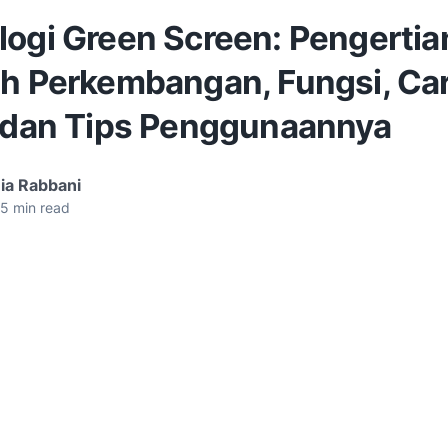
logi Green Screen: Pengertia
ah Perkembangan, Fungsi, Ca
, dan Tips Penggunaannya
ia Rabbani
5
min read