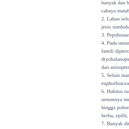
banyak dan be
cahaya matah
2. Lahan sel
jenis tumbuh
3. Pepohonan
4. Pada umum
famili dipter
dryobalanops
dan anisopter
5. Selain mar
euphorbiacea
6. Habitus t
umumnya memi
hingga pohon
herba, epifi
7. Banyak di