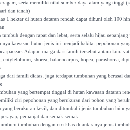
ragam, serta memiliki nilai sumber daya alam yang tinggi (se
ari dan tanah)
uas 1 hektar di hutan dataran rendah dapat dihuni oleh 100 hi
an
 tumbuh dengan rapat dan lebat, serta selalu hijau sepanjang
nya kawasan hutan jenis ini menjadi habitat pepohonan yang
ocarpaceae. Adapun marga dari famili tersebut antara lain: vat
, cotylelobium, shorea, balanocarpus, hopea, parashorea, dip
a.
ga dari famili diatas, juga terdapat tumbuhan yang berasal dar
e
umbuhan yang bertempat tinggal di hutan kawasan dataran re
liki ciri pepohonan yang berukuran dari pohon yang beruk
 yang berukuran kecil, dan ditumbuhi jenis tumbuhan lainnya,
t, perayap, pemanjat dan semak-semak
tumbuhi tumbuhan dengan ciri khas di antaranya jenis tumbu