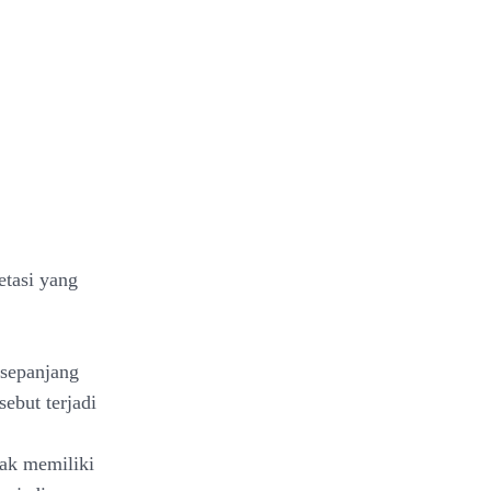
etasi yang
 sepanjang
ebut terjadi
dak memiliki