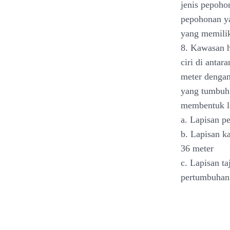
jenis pepoho
pepohonan ya
yang memilik
8. Kawasan h
ciri di anta
meter dengan
yang tumbuh 
membentuk lay
a. Lapisan p
b. Lapisan k
36 meter
c. Lapisan t
pertumbuhan