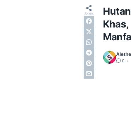
Hutan 
Khas,
Manfa
Alethe
0
•