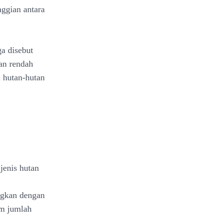
ggian antara
a disebut
an rendah
i hutan-hutan
jenis hutan
ngkan dengan
am jumlah