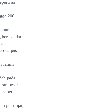
perti air,
ngga 200
 tahun
 berasal dari
ica,
terocarpus
i famili
ndah pada
uran besar
 seperti
han pemanjat,