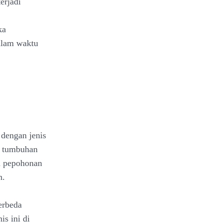
erjadi
ka
dalam waktu
 dengan jenis
n tumbuhan
n pepohonan
n.
erbeda
is ini di