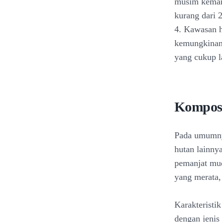
musim kemara
kurang dari 
4. Kawasan h
kemungkinan 
yang cukup 
Komposi
Pada umumnya
hutan lainny
pemanjat mu
yang merata,
Karakteristi
dengan jenis 