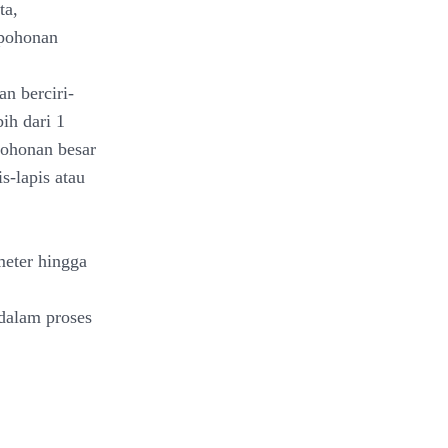
ta,
epohonan
n berciri-
ih dari 1
pohonan besar
s-lapis atau
meter hingga
dalam proses