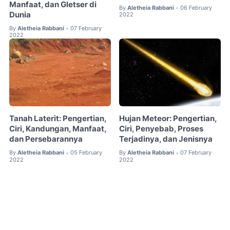
Manfaat, dan Gletser di
By
Aletheia Rabbani
06 February
•
Dunia
2022
By
Aletheia Rabbani
07 February
•
2022
Tanah Laterit: Pengertian,
Hujan Meteor: Pengertian,
Ciri, Kandungan, Manfaat,
Ciri, Penyebab, Proses
dan Persebarannya
Terjadinya, dan Jenisnya
By
Aletheia Rabbani
05 February
By
Aletheia Rabbani
07 February
•
•
2022
2022