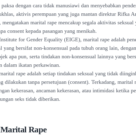
 paksa dengan cara tidak manusiawi dan menyebabkan pender
ukhlas, aktivis perempuan yang juga mantan direktur Rifka
r, mengatakan marital rape mencakup segala aktivitas seksual
npa consent kepada pasangan yang menikah.
nstitute for Gender Equality (EIGE), marital rape adalah pene
al yang bersifat non-konsensual pada tubuh orang lain, denga
jek apa pun, serta tindakan non-konsensual lainnya yang bers
n dalam ikatan perkawinan.
arital rape adalah setiap tindakan seksual yang tidak diingi
g dilakukan tanpa persetujuan (consent). Terkadang, marital 
ngan kekerasan, ancaman kekerasan, atau intimidasi ketika pe
ungan seks tidak diberikan.
Marital Rape