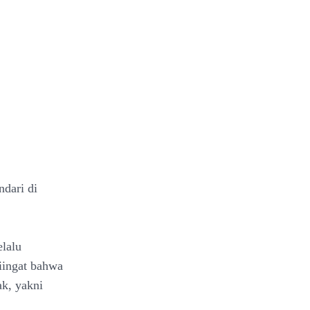
ndari di
elalu
diingat bahwa
k, yakni