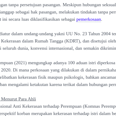
gan tanpa persetujuan pasangan. Meskipun hubungan seksua
ianggap sebagai hak pasangan, melakukan tindakan tanpa per
 ini secara luas diklasifikasikan sebagai
pemerkosaan
.
 diatur dalam undang-undang yakni UU No. 23 Tahun 2004 te
 Kekerasan dalam Rumah Tangga (KDRT), dan disetujui ole
 seluruh dunia, konvensi internasional, dan semakin dikrimina
mpuan (2021) mengungkap adanya 100 aduan istri diperkosa
 2020. Di mana perkosaan yang dilakukan di dalam pernikah
melibatkan kekerasan fisik maupun psikologis, bahkan ancama
an mengalami ketakutan karena terikat dalam hubungan per
 Menurut Para Ahli
sional Anti Kekerasan terhadap Perempuan (Komnas Perempu
erspektif korban merupakan kekerasan terhadap istri dalam b