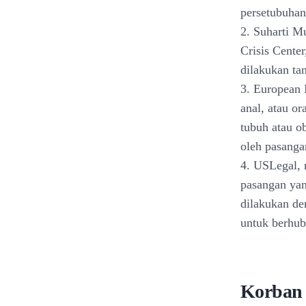
persetubuhan
2. Suharti M
Crisis Cente
dilakukan ta
3. European I
anal, atau or
tubuh atau ob
oleh pasanga
4. USLegal, m
pasangan yan
dilakukan de
untuk berhub
Korban 