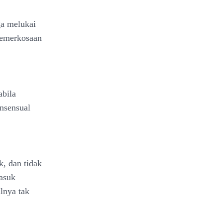
a melukai
pemerkosaan
bila
onsensual
k, dan tidak
asuk
lnya tak