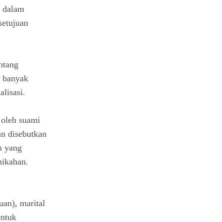
l dalam
setujuan
ntang
h banyak
lisasi.
 oleh suami
an disebutkan
n yang
nikahan.
an), marital
entuk