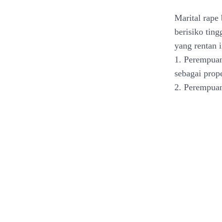
Marital rape 
berisiko tin
yang rentan i
1. Perempua
sebagai prope
2. Perempuan