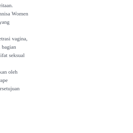
itaan.
 Annisa Women
 yang
trasi vagina,
n bagian
ifat seksual
nkan oleh
rape
rsetujuan