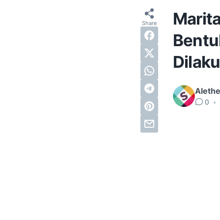
Marita
Bentu
Dilak
Alethe
0
•