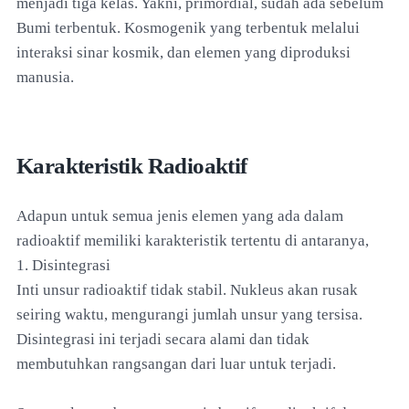
menjadi tiga kelas. Yakni, primordial, sudah ada sebelum
Bumi terbentuk. Kosmogenik yang terbentuk melalui
interaksi sinar kosmik, dan elemen yang diproduksi
manusia.
Karakteristik Radioaktif
Adapun untuk semua jenis elemen yang ada dalam
radioaktif memiliki karakteristik tertentu di antaranya,
1. Disintegrasi
Inti unsur radioaktif tidak stabil. Nukleus akan rusak
seiring waktu, mengurangi jumlah unsur yang tersisa.
Disintegrasi ini terjadi secara alami dan tidak
membutuhkan rangsangan dari luar untuk terjadi.