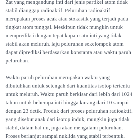
Zat yang mengandung inti dari jenis partikel atom tidak
stabil dianggap radioaktif. Peluruhan radioaktif
merupakan proses acak atau stokastik yang terjadi pada
tingkat atom tunggal. Meskipun tidak mungkin untuk
memprediksi dengan tepat kapan satu inti yang tidak
stabil akan meluruh, laju peluruhan sekelompok atom
dapat diprediksi berdasarkan konstanta atau waktu paruh
peluruhan.
Waktu paruh peluruhan merupakan waktu yang
dibutuhkan untuk setengah dari kuantitas isotop tertentu
untuk meluruh. Waktu paruh berkisar dari lebih dari 1024
tahun untuk beberapa inti hingga kurang dari 10 sampai
dengan 23 detik. Produk dari proses peluruhan radioaktif,
yang disebut anak dari isotop induk, mungkin juga tidak
stabil, dalam hal ini, juga akan mengalami peluruhan.
Proses berlanjut sampai nuklida yang stabil terbentuk.