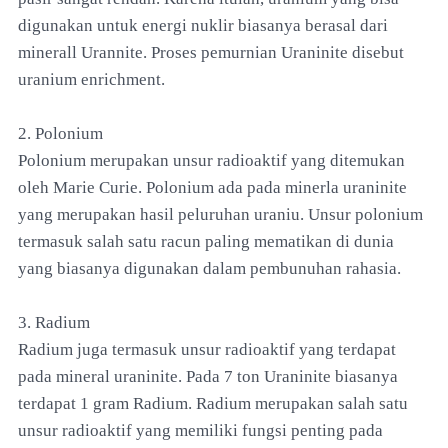
digunakan untuk energi nuklir biasanya berasal dari
minerall Urannite. Proses pemurnian Uraninite disebut
uranium enrichment.
2. Polonium
Polonium merupakan unsur radioaktif yang ditemukan
oleh Marie Curie. Polonium ada pada minerla uraninite
yang merupakan hasil peluruhan uraniu. Unsur polonium
termasuk salah satu racun paling mematikan di dunia
yang biasanya digunakan dalam pembunuhan rahasia.
3. Radium
Radium juga termasuk unsur radioaktif yang terdapat
pada mineral uraninite. Pada 7 ton Uraninite biasanya
terdapat 1 gram Radium. Radium merupakan salah satu
unsur radioaktif yang memiliki fungsi penting pada