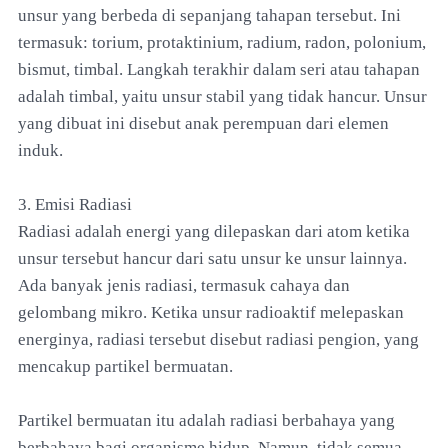
unsur yang berbeda di sepanjang tahapan tersebut. Ini
termasuk: torium, protaktinium, radium, radon, polonium,
bismut, timbal. Langkah terakhir dalam seri atau tahapan
adalah timbal, yaitu unsur stabil yang tidak hancur. Unsur
yang dibuat ini disebut anak perempuan dari elemen
induk.
3. Emisi Radiasi
Radiasi adalah energi yang dilepaskan dari atom ketika
unsur tersebut hancur dari satu unsur ke unsur lainnya.
Ada banyak jenis radiasi, termasuk cahaya dan
gelombang mikro. Ketika unsur radioaktif melepaskan
energinya, radiasi tersebut disebut radiasi pengion, yang
mencakup partikel bermuatan.
Partikel bermuatan itu adalah radiasi berbahaya yang
berbahaya bagi organisme hidup. Namun, tidak semua