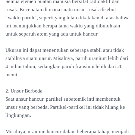
Semua elemen buatan manusia bersifat radioaktif dan
rusak. Kecepatan di mana suatu unsur rusak disebut
“waktu paruh“, seperti yang telah dikatakan di atas bahwa
ini menunjukkan berapa lama waktu yang dibutuhkan
untuk separuh atom yang ada untuk hancur.
Ukuran ini dapat menentukan seberapa stabil atau tidak
stabilnya suatu unsur. Misalnya, paruh uranium lebih dari
4 miliar tahun, sedangkan paruh fransium lebih dari 20
menit.
2. Unsur Berbeda
Saat unsur hancur, partikel subatomik inti membentuk
unsur yang berbeda. Partikel-partikel ini tidak hilang ke
lingkungan.
Misalnya, uranium hancur dalam beberapa tahap, menjadi