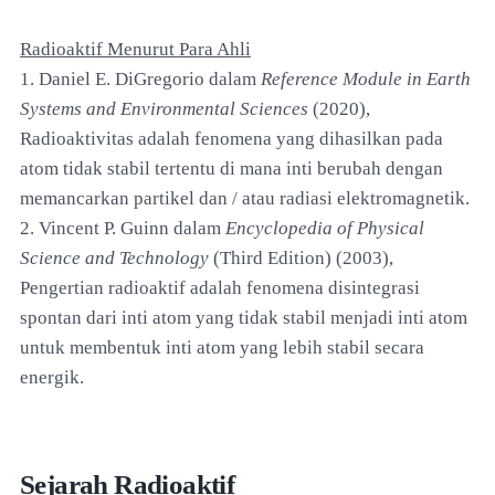
Radioaktif Menurut Para Ahli
1. Daniel E. DiGregorio dalam
Reference Module in Earth
Systems and Environmental Sciences
(2020),
Radioaktivitas adalah fenomena yang dihasilkan pada
atom tidak stabil tertentu di mana inti berubah dengan
memancarkan partikel dan / atau radiasi elektromagnetik.
2. Vincent P. Guinn dalam
Encyclopedia of Physical
Science and Technology
(Third Edition) (2003),
Pengertian radioaktif adalah fenomena disintegrasi
spontan dari inti atom yang tidak stabil menjadi inti atom
untuk membentuk inti atom yang lebih stabil secara
energik.
Sejarah Radioaktif