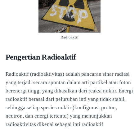
Radioaktif
Pengertian Radioaktif
Radioaktif (radioaktivitas) adalah pancaran sinar radiasi
yang terjadi secara spontan dalam arti partikel atau foton
berenergi tinggi yang dihasilkan dari reaksi nuklir. Energi
radioaktif berasal dari peluruhan inti yang tidak stabil,
sehingga setiap spesies nuklir (konfigurasi proton,
neutron, dan energi tertentu) yang menunjukkan
radioaktivitas dikenal sebagai inti radioaktif.