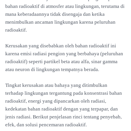
bahan radioaktif di atmosfer atau lingkungan, terutama di
mana keberadaannya tidak disengaja dan ketika
menimbulkan ancaman lingkungan karena peluruhan
radioaktif.
Kerusakan yang disebabkan oleh bahan radioaktif ini
karena emisi radiasi pengion yang berbahaya (peluruhan
radioaktif) seperti partikel beta atau alfa, sinar gamma
atau neuron di lingkungan tempatnya berada.
Tingkat kerusakan atau bahaya yang ditimbulkan
terhadap lingkungan tergantung pada konsentrasi bahan
radioaktif, energi yang dipancarkan oleh radiasi,
kedekatan bahan radioaktif dengan yang terpapar, dan
jenis radiasi. Berikut penjelasan rinci tentang penyebab,
efek, dan solusi pencemaran radioaktif.