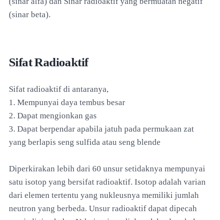
(sinar alfa) dan Sinar radioaktif yang bermuatan negatif
(sinar beta).
Sifat Radioaktif
Sifat radioaktif di antaranya,
1. Mempunyai daya tembus besar
2. Dapat mengionkan gas
3. Dapat berpendar apabila jatuh pada permukaan zat
yang berlapis seng sulfida atau seng blende
Diperkirakan lebih dari 60 unsur setidaknya mempunyai
satu isotop yang bersifat radioaktif. Isotop adalah varian
dari elemen tertentu yang nukleusnya memiliki jumlah
neutron yang berbeda. Unsur radioaktif dapat dipecah