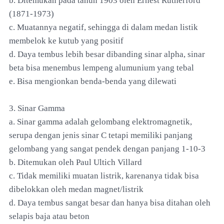
b. Ditemukan pada tahun 1903 oleh Ernest Rutherford
(1871-1973)
c. Muatannya negatif, sehingga di dalam medan listik
membelok ke kutub yang positif
d. Daya tembus lebih besar dibanding sinar alpha, sinar
beta bisa menembus lempeng alumunium yang tebal
e. Bisa mengionkan benda-benda yang dilewati
3. Sinar Gamma
a. Sinar gamma adalah gelombang elektromagnetik,
serupa dengan jenis sinar C tetapi memiliki panjang
gelombang yang sangat pendek dengan panjang 1-10-3
b. Ditemukan oleh Paul Ultich Villard
c. Tidak memiliki muatan listrik, karenanya tidak bisa
dibelokkan oleh medan magnet/listrik
d. Daya tembus sangat besar dan hanya bisa ditahan oleh
selapis baja atau beton