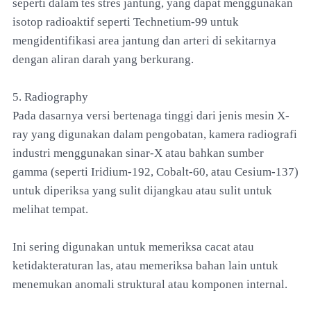
seperti dalam tes stres jantung, yang dapat menggunakan
isotop radioaktif seperti Technetium-99 untuk
mengidentifikasi area jantung dan arteri di sekitarnya
dengan aliran darah yang berkurang.
5. Radiography
Pada dasarnya versi bertenaga tinggi dari jenis mesin X-
ray yang digunakan dalam pengobatan, kamera radiografi
industri menggunakan sinar-X atau bahkan sumber
gamma (seperti Iridium-192, Cobalt-60, atau Cesium-137)
untuk diperiksa yang sulit dijangkau atau sulit untuk
melihat tempat.
Ini sering digunakan untuk memeriksa cacat atau
ketidakteraturan las, atau memeriksa bahan lain untuk
menemukan anomali struktural atau komponen internal.