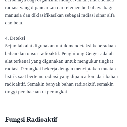
radiasi yang dipancarkan dari elemen berbahaya bagi
manusia dan diklasifikasikan sebagai radiasi sinar alfa
dan beta.
4. Deteksi
Sejumlah alat digunakan untuk mendeteksi keberadaan
bahan dan unsur radioaktif. Penghitung Geiger adalah
alat terkenal yang digunakan untuk mengukur tingkat
radiasi. Perangkat bekerja dengan menciptakan muatan
listrik saat bertemu radiasi yang dipancarkan dari bahan
radioaktif. Semakin banyak bahan radioaktif, semakin
tinggi pembacaan di perangkat.
Fungsi Radioaktif