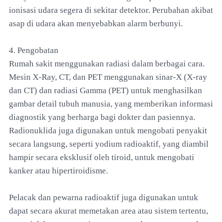
ionisasi udara segera di sekitar detektor. Perubahan akibat
asap di udara akan menyebabkan alarm berbunyi.
4. Pengobatan
Rumah sakit menggunakan radiasi dalam berbagai cara.
Mesin X-Ray, CT, dan PET menggunakan sinar-X (X-ray
dan CT) dan radiasi Gamma (PET) untuk menghasilkan
gambar detail tubuh manusia, yang memberikan informasi
diagnostik yang berharga bagi dokter dan pasiennya.
Radionuklida juga digunakan untuk mengobati penyakit
secara langsung, seperti yodium radioaktif, yang diambil
hampir secara eksklusif oleh tiroid, untuk mengobati
kanker atau hipertiroidisme.
Pelacak dan pewarna radioaktif juga digunakan untuk
dapat secara akurat memetakan area atau sistem tertentu,