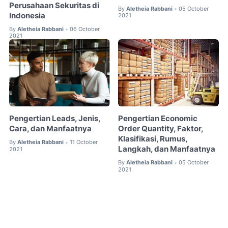
Perusahaan Sekuritas di
By
Aletheia Rabbani
05 October
•
Indonesia
2021
By
Aletheia Rabbani
06 October
•
2021
Pengertian Leads, Jenis,
Pengertian Economic
Cara, dan Manfaatnya
Order Quantity, Faktor,
Klasifikasi, Rumus,
By
Aletheia Rabbani
11 October
•
Langkah, dan Manfaatnya
2021
By
Aletheia Rabbani
05 October
•
2021