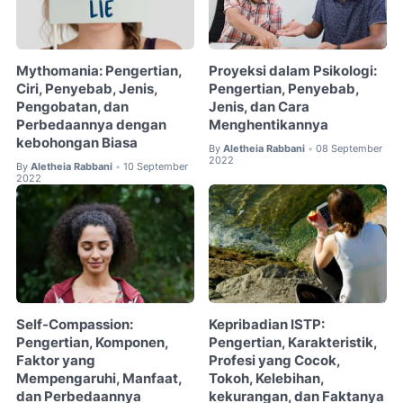
Mythomania: Pengertian,
Proyeksi dalam Psikologi:
Ciri, Penyebab, Jenis,
Pengertian, Penyebab,
Pengobatan, dan
Jenis, dan Cara
Perbedaannya dengan
Menghentikannya
kebohongan Biasa
By
Aletheia Rabbani
08 September
•
2022
By
Aletheia Rabbani
10 September
•
2022
Self-Compassion:
Kepribadian ISTP:
Pengertian, Komponen,
Pengertian, Karakteristik,
Faktor yang
Profesi yang Cocok,
Mempengaruhi, Manfaat,
Tokoh, Kelebihan,
dan Perbedaannya
kekurangan, dan Faktanya