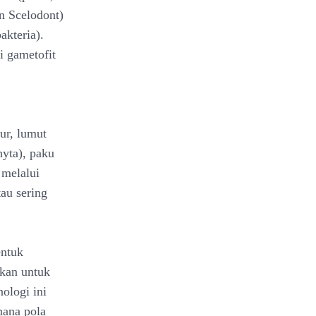
n Scelodont)
akteria).
i gametofit
ur, lumut
hyta), paku
 melalui
au sering
entuk
akan untuk
nologi ini
mana pola