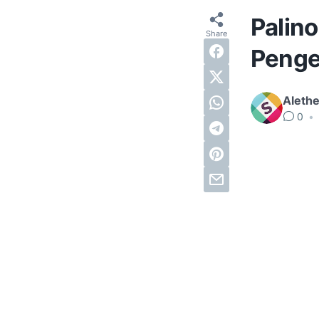
Palino
Penge
Alethe
0
•