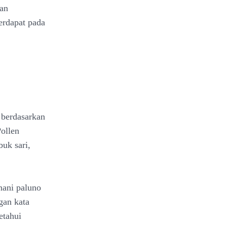
dan
erdapat pada
 berdasarkan
ollen
buk sari,
nani paluno
gan kata
etahui