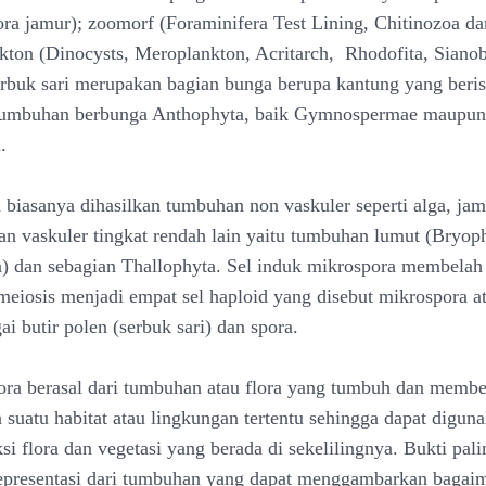
ora jamur); zoomorf (Foraminifera Test Lining, Chitinozoa da
ankton (Dinocysts, Meroplankton, Acritarch, Rhodofita, Sianob
erbuk sari merupakan bagian bunga berupa kantung yang beris
 tumbuhan berbunga Anthophyta, baik Gymnospermae maupun
.
 biasanya dihasilkan tumbuhan non vaskuler seperti alga, jam
an vaskuler tingkat rendah lain yaitu tumbuhan lumut (Bryop
a) dan sebagian Thallophyta. Sel induk mikrospora membelah
eiosis menjadi empat sel haploid yang disebut mikrospora at
ai butir polen (serbuk sari) dan spora.
ora berasal dari tumbuhan atau flora yang tumbuh dan memb
a suatu habitat atau lingkungan tertentu sehingga dapat digun
i flora dan vegetasi yang berada di sekelilingnya. Bukti pali
epresentasi dari tumbuhan yang dapat menggambarkan bagai