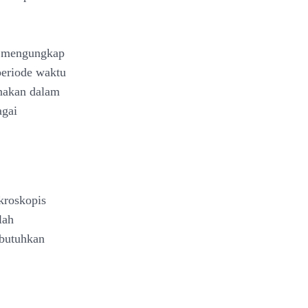
at mengungkap
periode waktu
nakan dalam
agai
kroskopis
lah
mbutuhkan