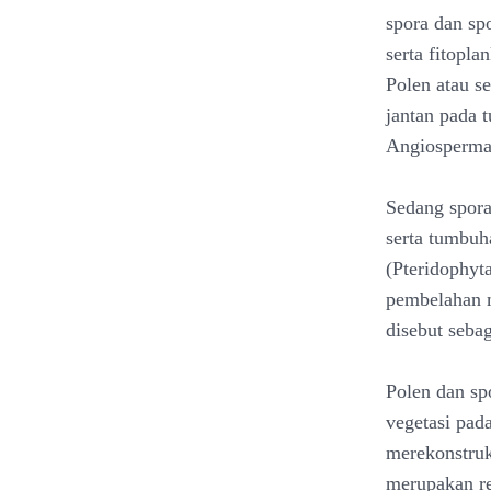
spora dan sp
serta fitopl
Polen atau s
jantan pada
Angiosperma
Sedang spora
serta tumbuh
(Pteridophyt
pembelahan m
disebut sebag
Polen dan sp
vegetasi pad
merekonstruks
merupakan r