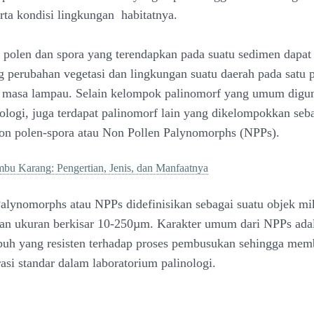
erta kondisi lingkungan habitatnya.
il polen dan spora yang terendapkan pada suatu sedimen dap
ng perubahan vegetasi dan lingkungan suatu daerah pada satu 
a masa lampau. Selain kelompok palinomorf yang umum digu
inologi, juga terdapat palinomorf lain yang dikelompokkan seb
on polen-spora atau Non Pollen Palynomorphs (NPPs).
bu Karang: Pengertian, Jenis, dan Manfaatnya
alynomorphs atau NPPs didefinisikan sebagai suatu objek mi
an ukuran berkisar 10-250µm. Karakter umum dari NPPs ada
buh yang resisten terhadap proses pembusukan sehingga me
asi standar dalam laboratorium palinologi.