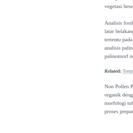
vegetasi bes
Analisis fos
latar belaka
tertentu pad
analisis pal
palinomorf n
Related:
Terum
Non Pollen P
organik deng
morfologi tu
proses prepar