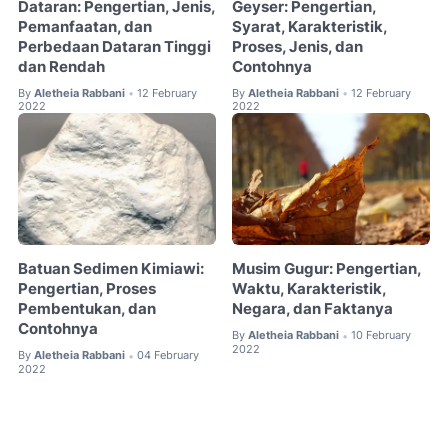
Dataran: Pengertian, Jenis,
Geyser: Pengertian,
Pemanfaatan, dan
Syarat, Karakteristik,
Perbedaan Dataran Tinggi
Proses, Jenis, dan
dan Rendah
Contohnya
By
Aletheia Rabbani
12 February
By
Aletheia Rabbani
12 February
•
•
2022
2022
Batuan Sedimen Kimiawi:
Musim Gugur: Pengertian,
Pengertian, Proses
Waktu, Karakteristik,
Pembentukan, dan
Negara, dan Faktanya
Contohnya
By
Aletheia Rabbani
10 February
•
2022
By
Aletheia Rabbani
04 February
•
2022