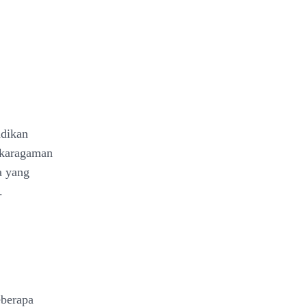
adikan
nekaragaman
na yang
.
eberapa