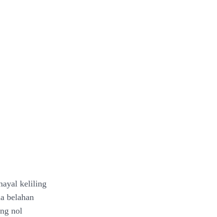
ayal keliling
ua belahan
ang nol