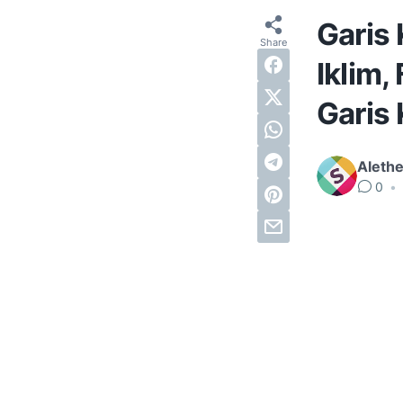
Garis 
Iklim,
Garis 
Alethe
0
•