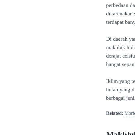
perbedaan da
dikarenakan 
terdapat ban
Di daerah yan
makhluk hidu
derajat cels
hangat sepan
Iklim yang te
hutan yang di
berbagai jen
Related:
Morfo
Makhluk