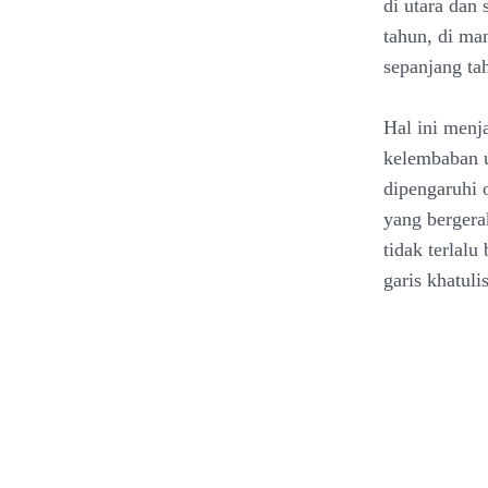
di utara dan
tahun, di ma
sepanjang ta
Hal ini menj
kelembaban ud
dipengaruhi 
yang bergera
tidak terlalu
garis khatuli