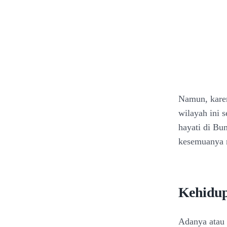
Namun, karen
wilayah ini 
hayati di Bum
kesemuanya m
Kehidup
Adanya atau 