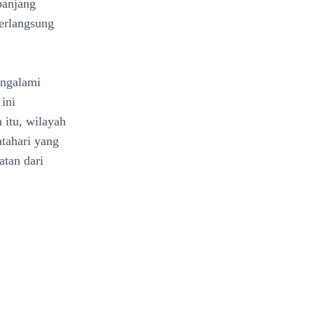
panjang
berlangsung
engalami
ini
 itu, wilayah
tahari yang
atan dari