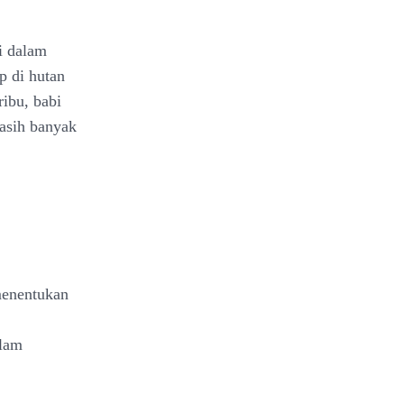
i dalam
p di hutan
ribu, babi
masih banyak
 menentukan
alam