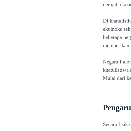
derajat; ekua
Di khatulisti
ekuinoks seh
beberapa nega
memberikan p
Negara Indone
khatulistiwa
Mulai dari k
Pengaru
Secara fisik 