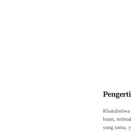
Pengert
Khatulistiwa
bumi, terlet
yang sama, ya