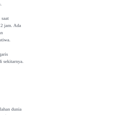
.
 saat
12 jam. Ada
an
stiwa.
garis
i sekitarnya.
elahan dunia