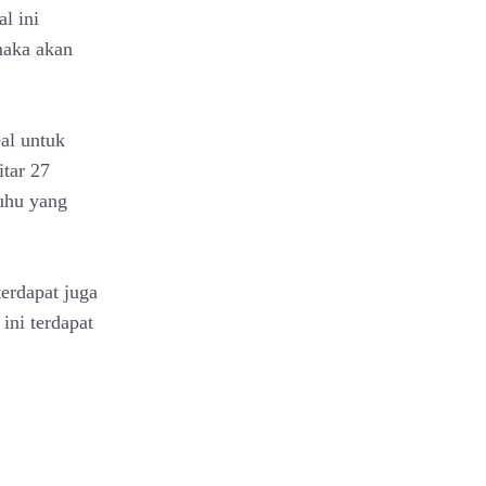
l ini
maka akan
eal untuk
itar 27
suhu yang
terdapat juga
ini terdapat