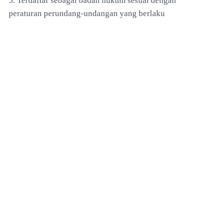
5. Terdaftar sebagai badan hukum sesuai dengan
peraturan perundang-undangan yang berlaku