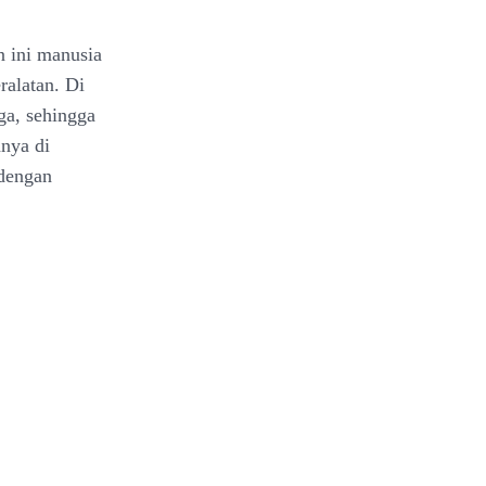
 ini manusia
alatan. Di
ga, sehingga
nya di
 dengan