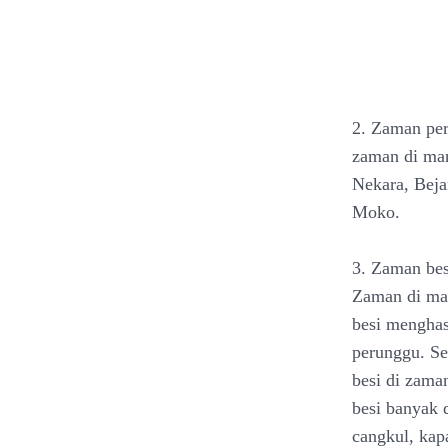
2. Zaman pe
zaman di man
Nekara, Beja
Moko.
3. Zaman bes
Zaman di man
besi menghas
perunggu. Se
besi di zama
besi banyak d
cangkul, kap