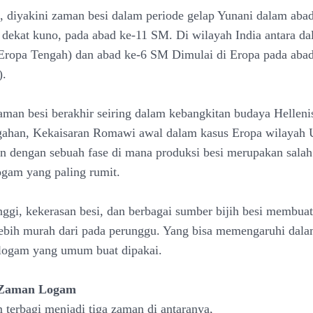
k, diyakini zaman besi dalam periode gelap Yunani dalam ab
 dekat kuno, pada abad ke-11 SM. Di wilayah India antara da
Eropa Tengah) dan abad ke-6 SM Dimulai di Eropa pada aba
).
aman besi berakhir seiring dalam kebangkitan budaya Hellen
gahan, Kekaisaran Romawi awal dalam kasus Eropa wilayah 
an dengan sebuah fase di mana produksi besi merupakan salah
ogam yang paling rumit.
inggi, kekerasan besi, dan berbagai sumber bijih besi membuat
lebih murah dari pada perunggu. Yang bisa memengaruhi dala
 logam yang umum buat dipakai.
 Zaman Logam
terbagi menjadi tiga zaman di antaranya,