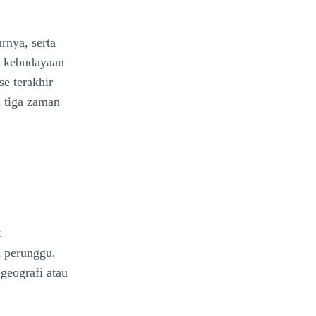
rnya, serta
n kebudayaan
se terakhir
m tiga zaman
t
n perunggu.
geografi atau