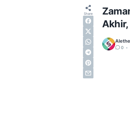
Zaman 
Akhir
Alethe
0
•