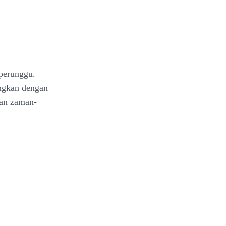
 perunggu.
ingkan dengan
gan zaman-