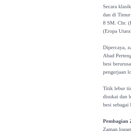
Secara klasi
dan di Timur
8 SM. Chr. (
(Eropa Utara
Dipercaya, z
Abad Perten
besi berurus
pengerjaan l
Titik lebur t
disukai dan 
besi sebagai
Pembagian
Zaman logam 