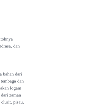
ntohnya
ndrasa, dan
a bahan dari
n tembaga dan
takan logam
 dari zaman
clurit, pisau,