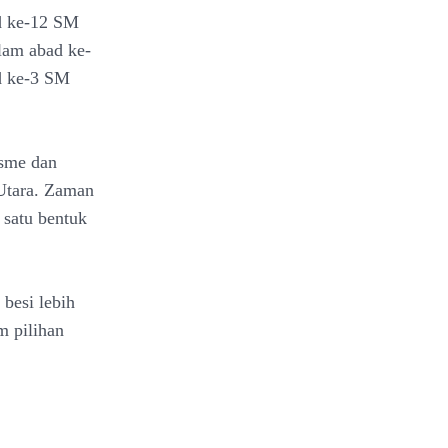
ad ke-12 SM
lam abad ke-
d ke-3 SM
isme dan
Utara. Zaman
 satu bentuk
 besi lebih
m pilihan