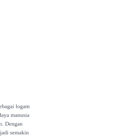
sebagai logam
daya manusia
an. Dengan
njadi semakin