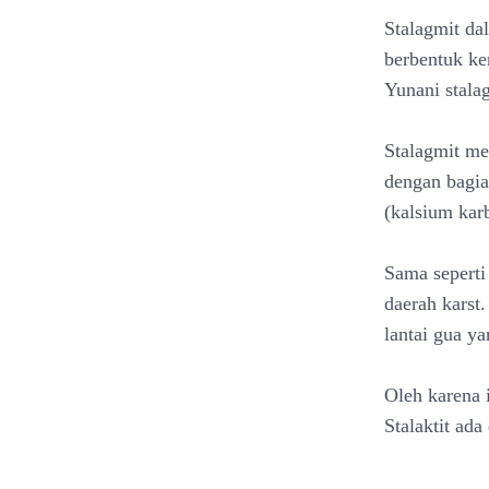
Stalagmit da
berbentuk ker
Yunani stala
Stalagmit mer
dengan bagia
(kalsium kar
Sama seperti
daerah karst.
lantai gua ya
Oleh karena 
Stalaktit ada