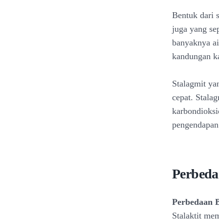
Bentuk dari 
juga yang se
banyaknya ai
kandungan ka
Stalagmit ya
cepat. Stalag
karbondioksi
pengendapan 
Perbedaa
Perbedaan 
Stalaktit me