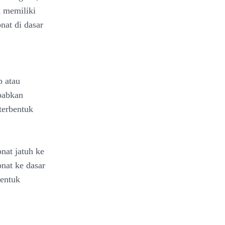
k memiliki
nat di dasar
p atau
ebabkan
terbentuk
nat jatuh ke
onat ke dasar
bentuk