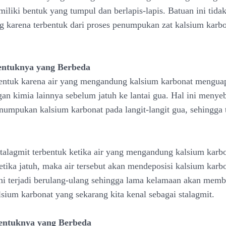
miliki bentuk yang tumpul dan berlapis-lapis. Batuan ini tida
g karena terbentuk dari proses penumpukan zat kalsium karbo
entuknya yang Berbeda
rbentuk karena air yang mengandung kalsium karbonat mengua
gan kimia lainnya sebelum jatuh ke lantai gua. Hal ini meny
enumpukan kalsium karbonat pada langit-langit gua, sehingga 
talagmit terbentuk ketika air yang mengandung kalsium karbo
etika jatuh, maka air tersebut akan mendeposisi kalsium karb
ini terjadi berulang-ulang sehingga lama kelamaan akan mem
sium karbonat yang sekarang kita kenal sebagai stalagmit.
entuknya yang Berbeda