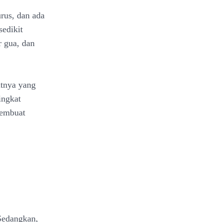
urus, dan ada
sedikit
r gua, dan
itnya yang
ingkat
membuat
 Sedangkan,