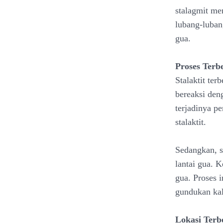
stalagmit me
lubang-luban
gua.
Proses Terb
Stalaktit te
bereaksi den
terjadinya p
stalaktit.
Sedangkan, s
lantai gua. K
gua. Proses 
gundukan kal
Lokasi Terb