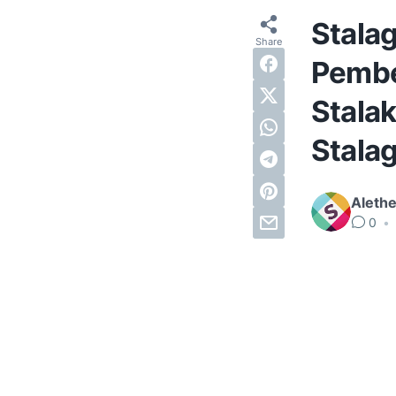
Stalag
Pembe
Stalak
Stalag
Alethe
0
•