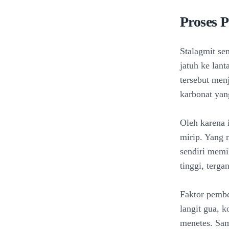
Proses 
Stalagmit se
jatuh ke lan
tersebut men
karbonat yan
Oleh karena i
mirip. Yang 
sendiri memi
tinggi, terga
Faktor pemben
langit gua, 
menetes. Sam