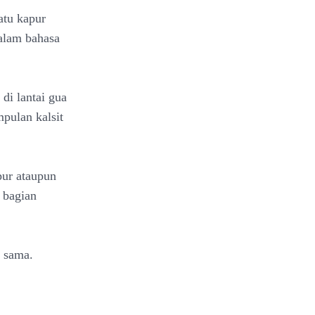
atu kapur
dalam bahasa
di lantai gua
pulan kalsit
pur ataupun
i bagian
g sama.