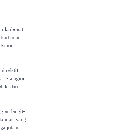
um karbonat
 karbonat
alsium
i relatif
a. Stalagmit
dek, dan
gian langit-
lam air yang
ga jutaan