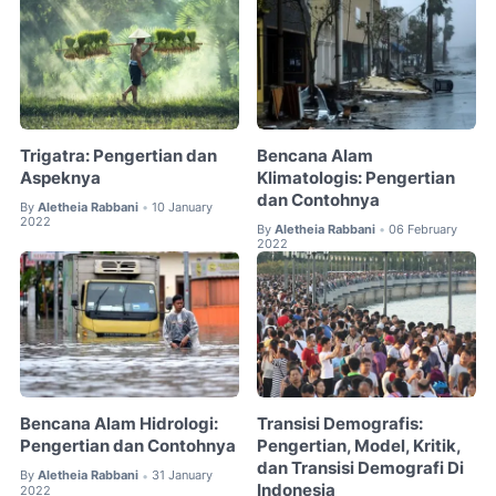
Trigatra: Pengertian dan
Bencana Alam
Aspeknya
Klimatologis: Pengertian
dan Contohnya
By
Aletheia Rabbani
10 January
•
2022
By
Aletheia Rabbani
06 February
•
2022
Bencana Alam Hidrologi:
Transisi Demografis:
Pengertian dan Contohnya
Pengertian, Model, Kritik,
dan Transisi Demografi Di
By
Aletheia Rabbani
31 January
•
Indonesia
2022