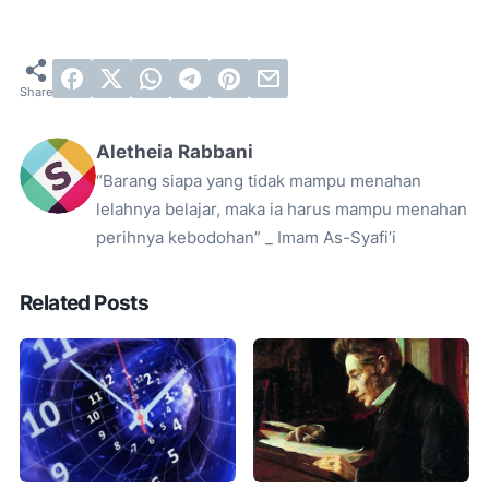
Aletheia Rabbani
“Barang siapa yang tidak mampu menahan
lelahnya belajar, maka ia harus mampu menahan
perihnya kebodohan” _ Imam As-Syafi’i
Related Posts