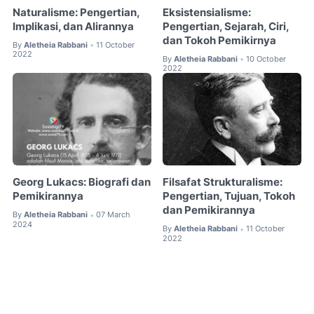
Naturalisme: Pengertian,
Eksistensialisme:
Implikasi, dan Alirannya
Pengertian, Sejarah, Ciri,
dan Tokoh Pemikirnya
By
Aletheia Rabbani
11 October
•
2022
By
Aletheia Rabbani
10 October
•
2022
Georg Lukacs: Biografi dan
Filsafat Strukturalisme:
Pemikirannya
Pengertian, Tujuan, Tokoh
dan Pemikirannya
By
Aletheia Rabbani
07 March
•
2024
By
Aletheia Rabbani
11 October
•
2022