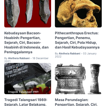
Kebudayaan Bacson-
Pithecanthropus Erectus:
Hoabinh: Pengertian,
Pengertian, Penemu,
Sejarah, Ciri, Bacson-
Sejarah, Ciri, Pola Hidup,
Hoabinh di Indonesia, dan
dan Hasil Kebudayaannya
Peninggalannya
By
Aletheia Rabbani
03 January
•
2022
By
Aletheia Rabbani
18 December
•
2021
Tragedi Talangsari 1989:
Masa Perundagian:
Sejarah, Latar Belakang,
Pengertian, Sejarah, Ciri,