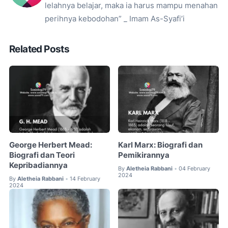
lelahnya belajar, maka ia harus mampu menahan
perihnya kebodohan” _ Imam As-Syafi’i
Related Posts
George Herbert Mead:
Karl Marx: Biografi dan
Biografi dan Teori
Pemikirannya
Kepribadiannya
By
Aletheia Rabbani
04 February
•
2024
By
Aletheia Rabbani
14 February
•
2024