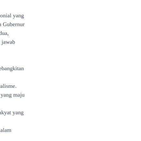
lonial yang
h Gubernur
dua,
 jawab
ebangkitan
alisme.
n yang maju
akyat yang
dalam