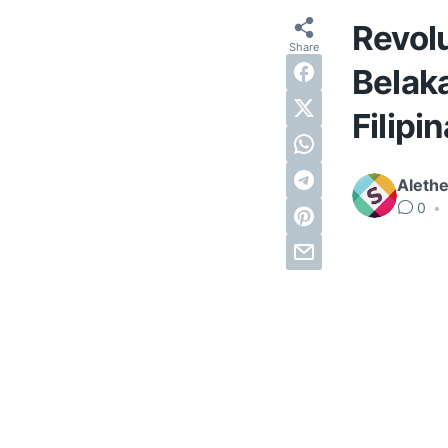
Revolu
Belak
Filipin
Alethe
0
•