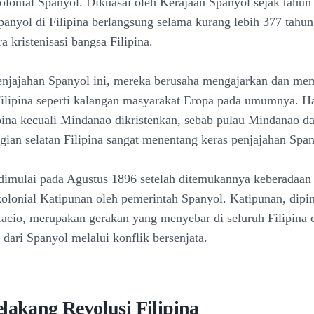
olonial Spanyol. Dikuasai oleh Kerajaan Spanyol sejak tahun
panyol di Filipina berlangsung selama kurang lebih 377 tahun
 kristenisasi bangsa Filipina.
enjajahan Spanyol ini, mereka berusaha mengajarkan dan m
ilipina seperti kalangan masyarakat Eropa pada umumnya. 
ipina kecuali Mindanao dikristenkan, sebab pulau Mindanao d
gian selatan Filipina sangat menentang keras penjajahan Span
 dimulai pada Agustus 1896 setelah ditemukannya keberadaan 
-kolonial Katipunan oleh pemerintah Spanyol. Katipunan, dipi
acio, merupakan gerakan yang menyebar di seluruh Filipina 
dari Spanyol melalui konflik bersenjata.
lakang Revolusi Filipina