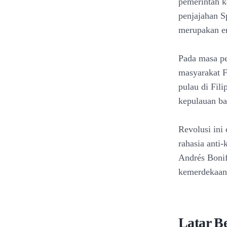
pemerintah k
penjajahan S
merupakan era
Pada masa p
masyarakat F
pulau di Fil
kepulauan ba
Revolusi ini
rahasia anti
Andrés Bonif
kemerdekaan 
Latar Be