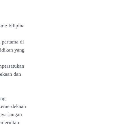
me Filipina
 pertama di
didikan yang
empersatukan
dekaan dan
ing
 kemerdekaan
nya jangan
emerintah