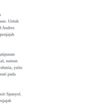
n
aan. Untuk
3 Andres
penjajah
atipunan
zal, namun
ahasia, yaitu
mati pada
sir Spanyol.
enjajah