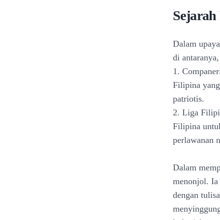
Sejarah 
Dalam upaya 
di antaranya,
1. Companeri
Filipina yan
patriotis.
2. Liga Fili
Filipina unt
perlawanan na
Dalam memper
menonjol. Ia
dengan tulis
menyinggung 