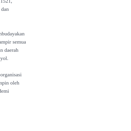
 1521,
 dan
embudayakan
Hampir semua
an daerah
yol.
organisasi
mpin oleh
demi