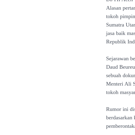
Alasan perta
tokoh pimpin
Sumatra Utar
jasa baik ma
Republik Ind
Sejarawan be
Daud Beureue
sebuah dokum
Menteri Ali 
tokoh masyar
Rumor ini dis
berdasarkan 
pemberontaka