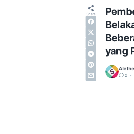
Pember
Belaka
Beber
yang 
Alethe
0
•