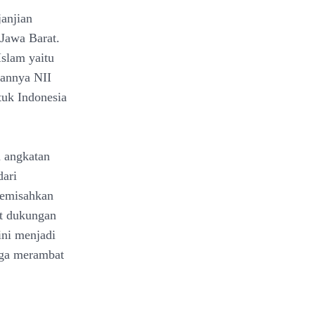
janjian
 Jawa Barat.
slam yaitu
kannya NII
tuk Indonesia
n angkatan
dari
memisahkan
at dukungan
ini menjadi
juga merambat