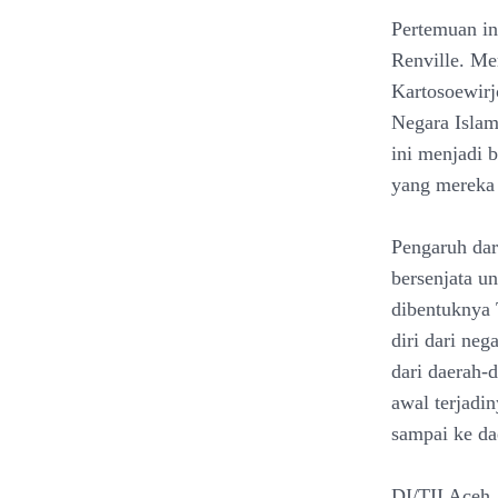
Pertemuan ini
Renville. Me
Kartosoewirj
Negara Islam
ini menjadi 
yang mereka 
Pengaruh dar
bersenjata u
dibentuknya 
diri dari ne
dari daerah-
awal terjadi
sampai ke da
DI/TII Aceh