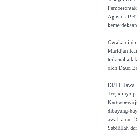
Pemberontaka
Agustus 1949
kemerdekaan 
Gerakan ini 
Maridjan Kar
terkenal ada
oleh Daud B
DI/TII Jawa 
Terjadinya p
Kartosoewirj
dibayang-bay
awal tahun 1
Sabilillah d