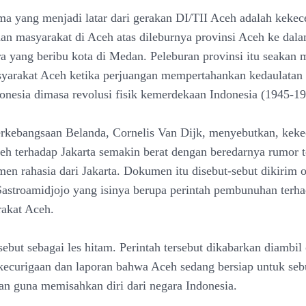
ma yang menjadi latar dari gerakan DI/TII Aceh adalah keke
an masyarakat di Aceh atas dileburnya provinsi Aceh ke dala
a yang beribu kota di Medan. Peleburan provinsi itu seakan
syarakat Aceh ketika perjuangan mempertahankan kedaulatan
onesia dimasa revolusi fisik kemerdekaan Indonesia (1945-19
rkebangsaan Belanda, Cornelis Van Dijk, menyebutkan, kek
h terhadap Jakarta semakin berat dengan beredarnya rumor 
en rahasia dari Jakarta. Dokumen itu disebut-sebut dikirim 
Sastroamidjojo yang isinya berupa perintah pembunuhan terh
akat Aceh.
ebut sebagai les hitam. Perintah tersebut dikabarkan diambil 
kecurigaan dan laporan bahwa Aceh sedang bersiap untuk se
n guna memisahkan diri dari negara Indonesia.