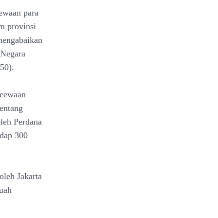
cewaan para
m provinsi
 mengabaikan
 Negara
50).
ecewaan
tentang
oleh Perdana
adap 300
oleh Jakarta
buah