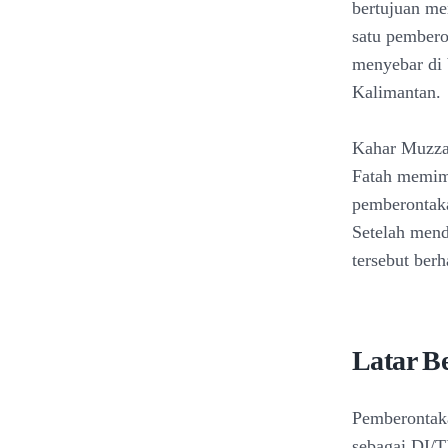
bertujuan me
satu pembero
menyebar di 
Kalimantan.
Kahar Muzza
Fatah memim
pemberontaka
Setelah mend
tersebut ber
Latar B
Pemberontaka
sebagai DI/T