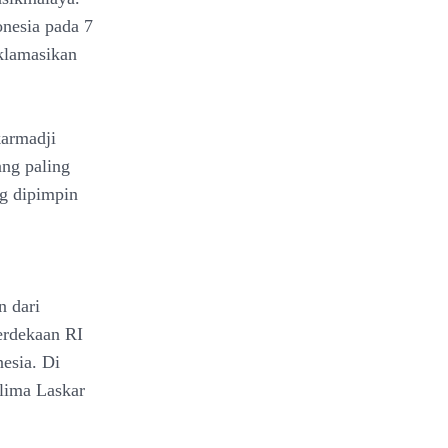
nesia pada 7
klamasikan
karmadji
ng paling
ng dipimpin
n dari
erdekaan RI
esia. Di
lima Laskar