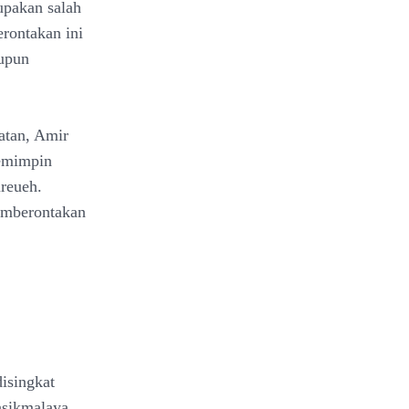
upakan salah
erontakan ini
aupun
atan, Amir
emimpin
reueh.
pemberontakan
isingkat
asikmalaya.