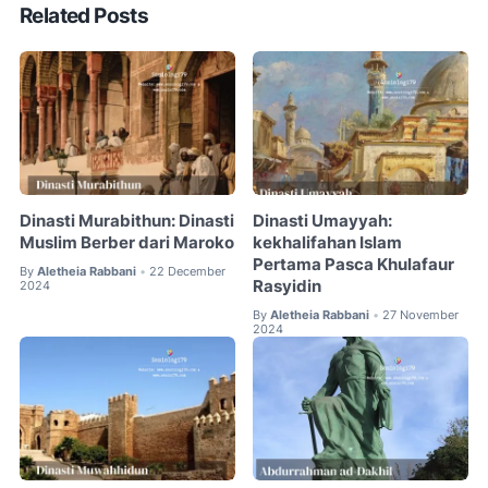
Related Posts
Dinasti Murabithun: Dinasti
Dinasti Umayyah:
Muslim Berber dari Maroko
kekhalifahan Islam
Pertama Pasca Khulafaur
By
Aletheia Rabbani
22 December
•
Rasyidin
2024
By
Aletheia Rabbani
27 November
•
2024