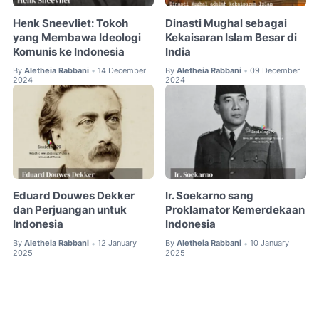
Henk Sneevliet: Tokoh
Dinasti Mughal sebagai
yang Membawa Ideologi
Kekaisaran Islam Besar di
Komunis ke Indonesia
India
By
Aletheia Rabbani
14 December
By
Aletheia Rabbani
09 December
•
•
2024
2024
Eduard Douwes Dekker
Ir. Soekarno sang
dan Perjuangan untuk
Proklamator Kemerdekaan
Indonesia
Indonesia
By
Aletheia Rabbani
12 January
By
Aletheia Rabbani
10 January
•
•
2025
2025