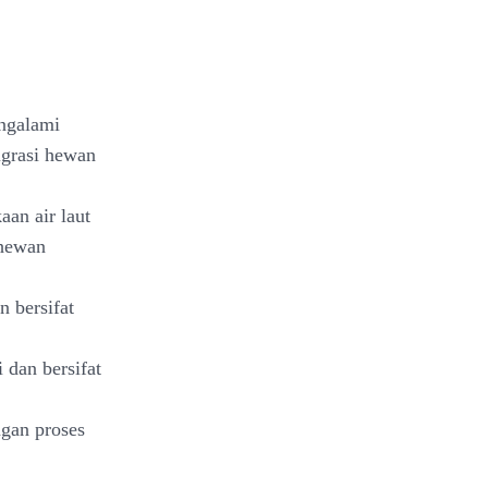
engalami
igrasi hewan
aan air laut
 hewan
n bersifat
 dan bersifat
ngan proses