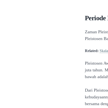
Periode 
Zaman Pleist
Pleistosen B
Related:
Skal
Pleistosen A
juta tahun. 
bawah adalah
Dari Pleisto
kebudayaanny
bersama deng