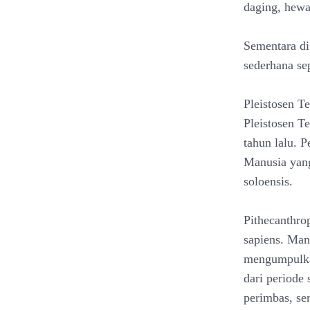
daging, hewa
Sementara di
sederhana sep
Pleistosen T
Pleistosen T
tahun lalu. P
Manusia yang
soloensis.
Pithecanthro
sapiens. Man
mengumpulkan
dari periode 
perimbas, ser