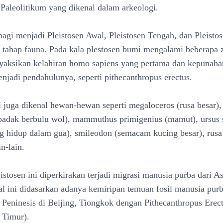
Paleolitikum yang dikenal dalam arkeologi.
bagi menjadi Pleistosen Awal, Pleistosen Tengah, dan Pleistos
 tahap fauna. Pada kala plestosen bumi mengalami beberapa 
yaksikan kelahiran homo sapiens yang pertama dan kepunaha
enjadi pendahulunya, seperti pithecanthropus erectus.
i juga dikenal hewan-hewan seperti megaloceros (rusa besar),
 (badak berbulu wol), mammuthus primigenius (mamut), ursus 
g hidup dalam gua), smileodon (semacam kucing besar), rusa
in-lain.
istosen ini diperkirakan terjadi migrasi manusia purba dari As
al ini didasarkan adanya kemiripan temuan fosil manusia pur
 Peninesis di Beijing, Tiongkok dengan Pithecanthropus Erectu
 Timur).