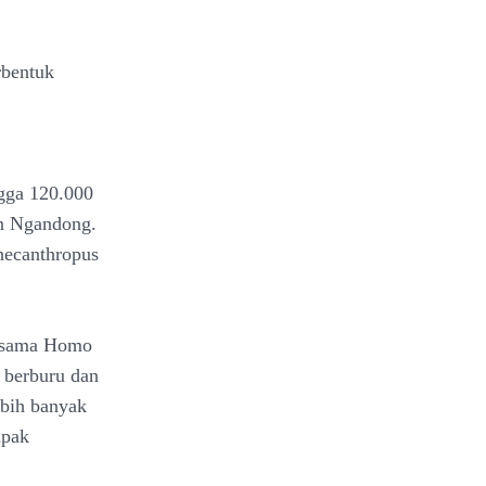
rbentuk
ngga 120.000
san Ngandong.
hecanthropus
bersama Homo
a berburu dan
bih banyak
apak