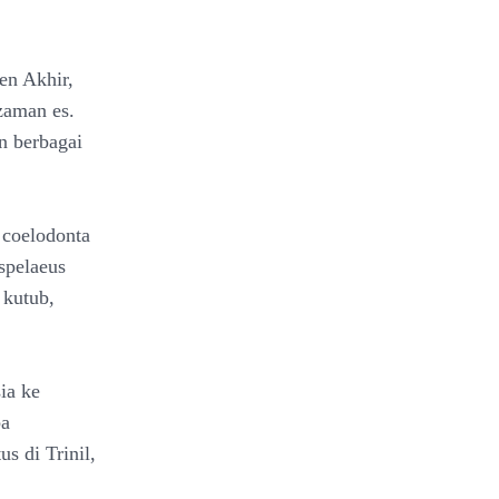
en Akhir,
zaman es.
n berbagai
 coelodonta
spelaeus
 kutub,
ia ke
ba
s di Trinil,