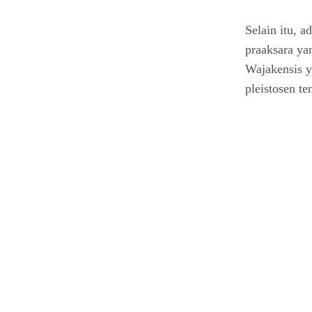
Selain itu, a
praaksara y
Wajakensis y
pleistosen te