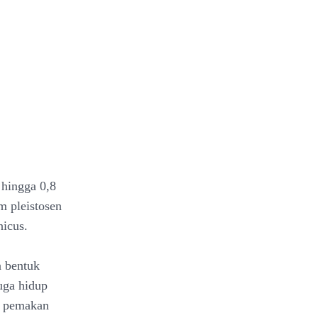
 hingga 0,8
m pleistosen
nicus.
a bentuk
uga hidup
n pemakan