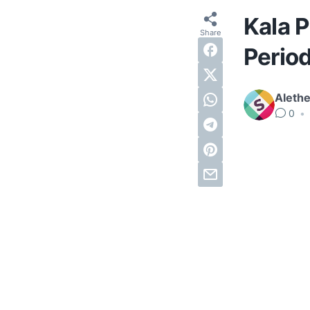
Kala P
Perio
Alethe
0
•