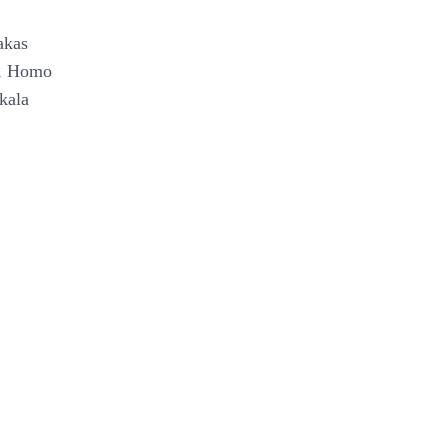
akas
a, Homo
kala