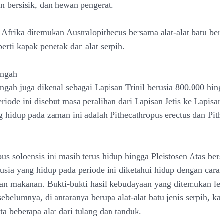
n bersisik, dan hewan pengerat.
 Afrika ditemukan Australopithecus bersama alat-alat batu be
erti kapak penetak dan alat serpih.
engah
engah juga dikenal sebagai Lapisan Trinil berusia 800.000 hi
eriode ini disebut masa peralihan dari Lapisan Jetis ke Lapi
 hidup pada zaman ini adalah Pithecathropus erectus dan Pit
pus soloensis ini masih terus hidup hingga Pleistosen Atas 
usia yang hidup pada periode ini diketahui hidup dengan car
 makanan. Bukti-bukti hasil kebudayaan yang ditemukan le
sebelumnya, di antaranya berupa alat-alat batu jenis serpih, k
ta beberapa alat dari tulang dan tanduk.