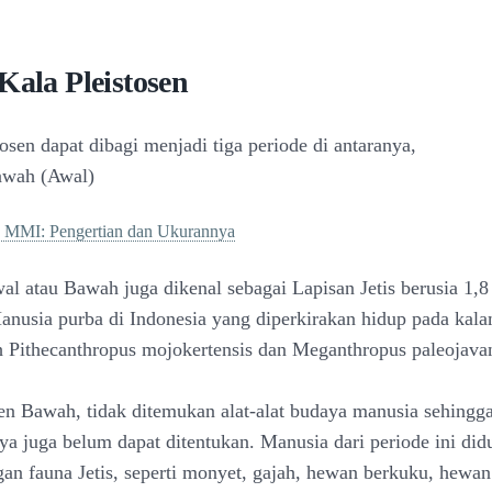
Kala Pleistosen
osen dapat dibagi menjadi tiga periode di antaranya,
awah (Awal)
a MMI: Pengertian dan Ukurannya
wal atau Bawah juga dikenal sebagai Lapisan Jetis berusia 1,8
Manusia purba di Indonesia yang diperkirakan hidup pada kala
 Pithecanthropus mojokertensis dan Meganthropus paleojava
sen Bawah, tidak ditemukan alat-alat budaya manusia sehingg
a juga belum dapat ditentukan. Manusia dari periode ini did
an fauna Jetis, seperti monyet, gajah, hewan berkuku, hewa