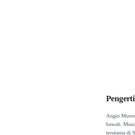
Pengert
Angin Muson 
bawah. Muson
terutama di 