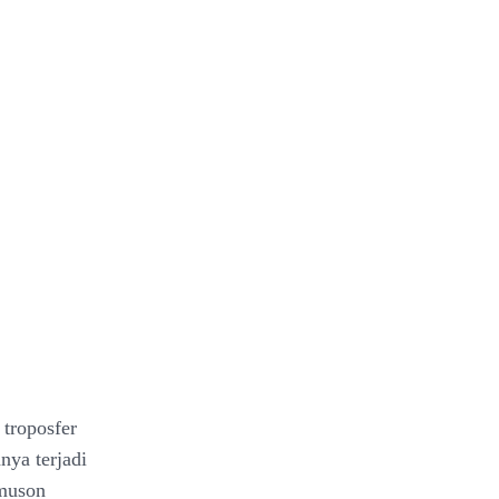
troposfer
nya terjadi
 muson