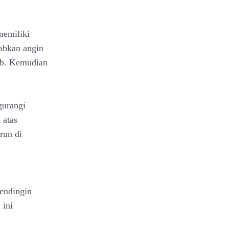
memiliki
babkan angin
bab. Kemudian
gurangi
 atas
run di
endingin
 ini