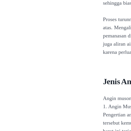
sehingga bia
Proses turun
atas. Mengali
pemanasan di
juga aliran 
karena perlu
Jenis A
Angin muson 
1. Angin Mu
Pengertian a
tersebut kem