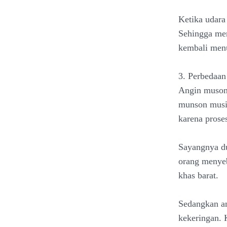
Ketika udara
Sehingga men
kembali menu
3. Perbedaa
Angin muson 
munson musim
karena prose
Sayangnya du
orang menyeb
khas barat.
Sedangkan a
kekeringan. 