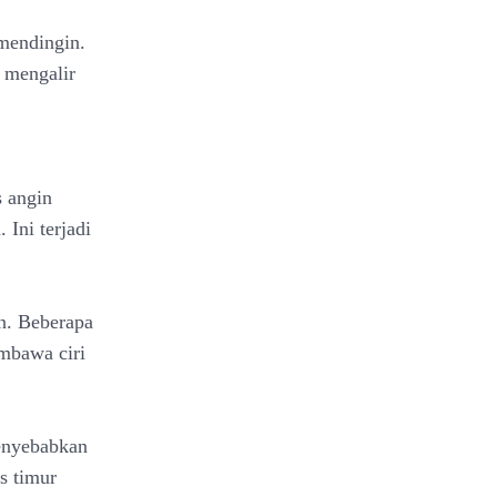
 mendingin.
n mengalir
 angin
Ini terjadi
n. Beberapa
mbawa ciri
enyebabkan
s timur