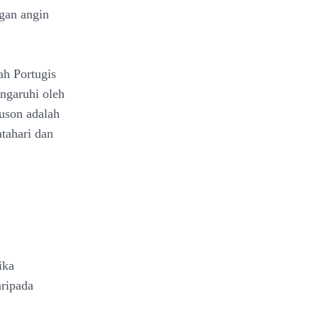
ngan angin
ah Portugis
ngaruhi oleh
uson adalah
tahari dan
ika
aripada