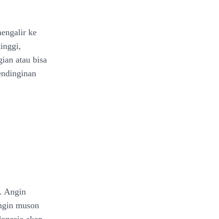
engalir ke
inggi,
ian atau bisa
endinginan
. Angin
Angin muson