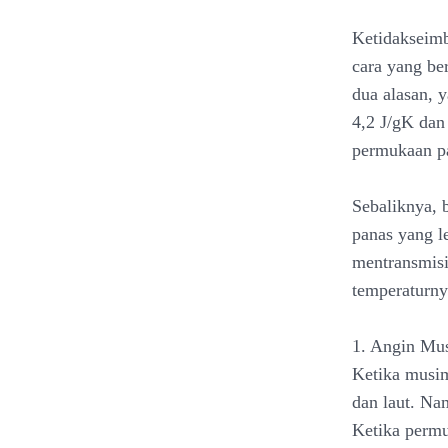
Ketidakseimb
cara yang be
dua alasan, y
4,2 J/gK da
permukaan pa
Sebaliknya, b
panas yang l
mentransmisi
temperaturnya
1. Angin Mu
Ketika musim
dan laut. Na
Ketika permu