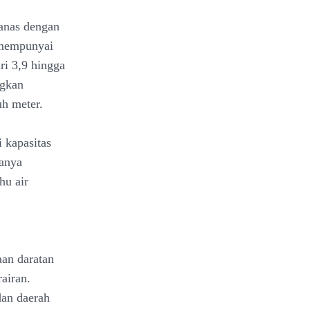
panas dengan
a mempunyai
ari 3,9 hingga
ngkan
uh meter.
i kapasitas
hanya
hu air
an daratan
airan.
dan daerah