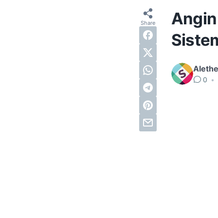
Angin 
Siste
Alethe
0
•