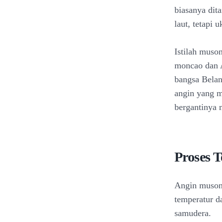
biasanya dit
laut, tetapi 
Istilah muso
moncao dan A
bangsa Bela
angin yang m
bergantinya 
Proses 
Angin muson 
temperatur da
samudera.