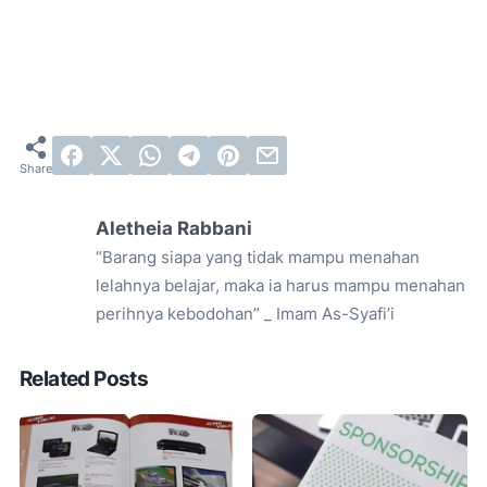
Aletheia Rabbani
“Barang siapa yang tidak mampu menahan
lelahnya belajar, maka ia harus mampu menahan
perihnya kebodohan” _ Imam As-Syafi’i
Related Posts