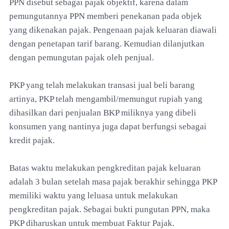
PPN disebut sebagai pajak objektif, karena dalam
pemungutannya PPN memberi penekanan pada objek
yang dikenakan pajak. Pengenaan pajak keluaran diawali
dengan penetapan tarif barang. Kemudian dilanjutkan
dengan pemungutan pajak oleh penjual.
PKP yang telah melakukan transasi jual beli barang
artinya, PKP telah mengambil/memungut rupiah yang
dihasilkan dari penjualan BKP miliknya yang dibeli
konsumen yang nantinya juga dapat berfungsi sebagai
kredit pajak.
Batas waktu melakukan pengkreditan pajak keluaran
adalah 3 bulan setelah masa pajak berakhir sehingga PKP
memiliki waktu yang leluasa untuk melakukan
pengkreditan pajak. Sebagai bukti pungutan PPN, maka
PKP diharuskan untuk membuat Faktur Pajak.