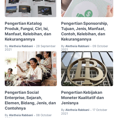
Pengertian Katalog
Pengertian Sponsorship,
Produk, Fungsi, Ciri, Isi,
Tujuan, Jenis, Manfaat,
Manfaat, Kelebihan, dan
Contoh, Kelebihan, dan
Kekurangannya
Kekurangannya
By
Aletheia Rabbani
28 September
By
Aletheia Rabbani
09 October
•
•
2021
2021
Pengertian Social
Pengertian Kebijakan
Enterprise, Sejarah,
Moneter Kualitatif dan
Elemen, Bidang, Jenis, dan
Jenisnya
Contohnya
By
Aletheia Rabbani
17 October
•
2021
By
Aletheia Rabbani
08 October
•