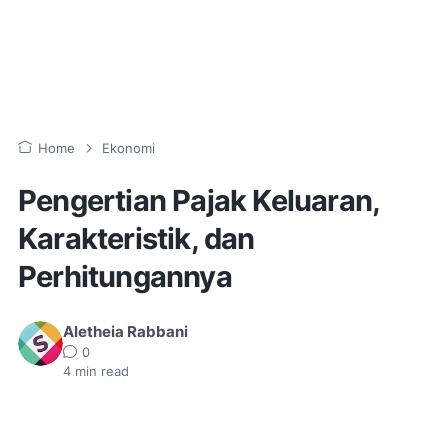
Home
Ekonomi
Pengertian Pajak Keluaran,
Karakteristik, dan
Perhitungannya
Aletheia Rabbani
0
4
min read